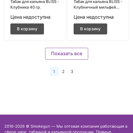
Табак для кальяна BLISS -
Табак для кальяна BLISS -
Клубника 40 гр.
Клубничный мильфей
250 гр.
Цена недоступна
Цена недоступна
В корзину
В корзину
Показать все
1
2
3
2016-2026 © Smokegun — Мы оптовая компания работающая в
сфере vape, табачной и кальянной продукции. Прямые