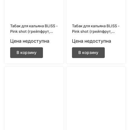
Табак для кальяна BLISS -
Табак для кальяна BLISS -
Pink shot (грейпфрут,
Pink shot (грейпфрут,
клубника, малина) 250
клубника, малина) 40 гр.
Цена недоступна
Цена недоступна
гр.
В корзину
В корзину