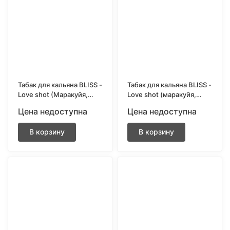
покупателей
Табак для кальяна BLISS -
Табак для кальяна BLISS -
Love shot (Маракуйя,
Love shot (маракуйя,
арбуз, лимон, холодок)
арбуз, лимон, холодок)
Цена недоступна
Цена недоступна
250 гр.
40 гр.
В корзину
В корзину