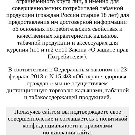
ограниченного круга лиц, а именно для
Angry Vape Fury
Angry Vape Fury Max
совершеннолетних потребителей табачной
APX C1
продукции (граждан России старше 18 лет) для
Dabbler
предоставления им достоверной информации
Favostix
об основных потребительских свойствах и
Favostix mini
FEELIN
качественных характеристик кальянов,
FEELIN 2.0
табачной продукции и аксессуарах для
FEELIN MINI
курения (п.1 и п.2 ст.10 Закона «О защите прав
FEELIN X
Потребителя»).
Flexus
FLEXUS BLOK
FLEXUS Q
В соответствии с Федеральным законом от 23
FLICK
февраля 2013 г. N 15-ФЗ «Об охране здоровья
Minican
граждан.» мы не осуществляем
Minican 2.0
Minican 3.0
дистанционную торговлю кальянами, табачной
Minican 3.0 PRO
и табакосодержащей продукцией.
Minican 4.0
Minican 5
Minican 5 PRO
Пользуясь сайтом вы подтверждаете свое
Minican 6
совершеннолетие и соглашаетесь с политикой
Minican LITE
конфиденциальности и правилами
Minican plus
пользования сайта.
Minican PLUS SLIDER