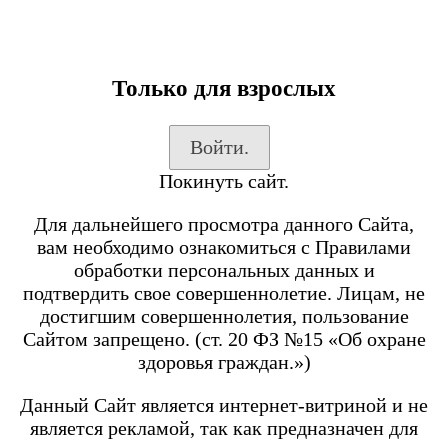
Только для взрослых
Каталог товаров
Войти.
Вход на сайт
Покинуть сайт.
Shop-Script
Блог
Для дальнейшего просмотра данного Сайта,
SmokeGun
вам необходимо ознакомиться с Правилами
обработки персональных данных и
подтвердить свое совершеннолетие. Лицам, не
Каталог товаров
достигшим совершеннолетия, пользование
Сайтом запрещено. (ст. 20 ФЗ №15 «Об охране
Посмотреть все товары
здоровья граждан.»)
POD-системы
BRUSKO
Данный Сайт является интернет-витриной и не
является рекламой, так как предназначен для
Minican 6 PRO