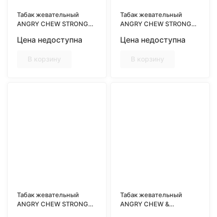
Табак жевательный
Табак жевательный
ANGRY CHEW STRONG
ANGRY CHEW STRONG
SLIM, Полярная
SLIM, Сочная Дыня, 12гр
Цена недоступна
Цена недоступна
Свежесть, 12гр
В корзину
В корзину
Табак жевательный
Табак жевательный
ANGRY CHEW STRONG
ANGRY CHEW &
SLIM, Мятная Свежесть,
DRYMOST STRONG SLIM,