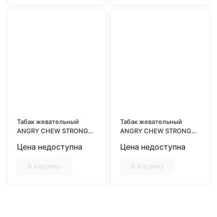
Табак жевательный
Табак жевательный
ANGRY CHEW STRONG
ANGRY CHEW STRONG
SLIM, Сочная Дыня, 10гр
SLIM EASY CLICK,
Цена недоступна
Цена недоступна
Ледяной арбуз, 10гр
В корзину
В корзину