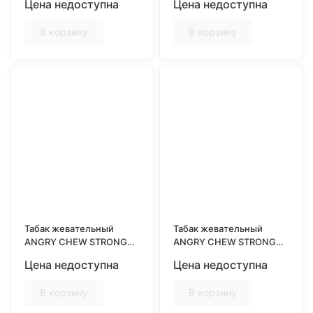
Цена недоступна
Цена недоступна
12гр
CHERRY BUBBLE GUM,
12гр
В корзину
В корзину
Табак жевательный
Табак жевательный
ANGRY CHEW STRONG
ANGRY CHEW STRONG
SLIM, Мятная Свежесть,
SLIM, Полярная
Цена недоступна
Цена недоступна
10гр
Свежесть, 10гр
В корзину
В корзину