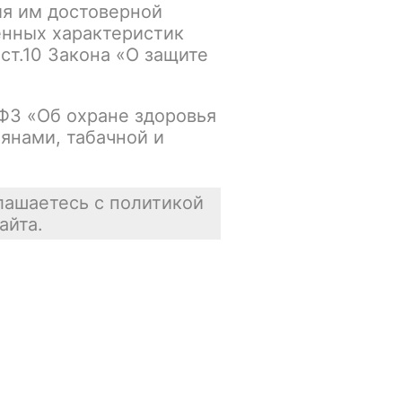
ия им достоверной
енных характеристик
Основной склад:
 ст.10 Закона «О защите
В наличии
Цена недоступна
-ФЗ «Об охране здоровья
янами, табачной и
В корзину
лашаетесь с политикой
айта.
Отзывы