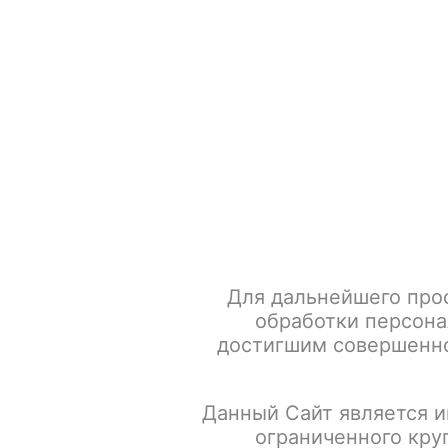
+7 917 666 66 22
По всем вопросам
Каталог товаров
POD-систем
Главная
Табак для кальяна
Must Have Акциз
Must 
Для дальнейшего про
обработки персона
достигшим совершенно
Данный Сайт является и
ограниченного кру