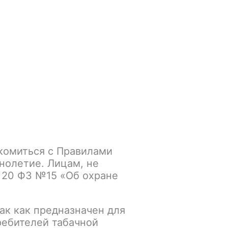
Войти
/
Регистрация
.smokegun@mail.ru
Корзина
Зажигалки
Кальяны
одного коктейля (Tipsy)
комиться с Правилами
st Have 25gr с
нолетие. Лицам, не
 20 ФЗ №15 «Об охране
октейля (Tipsy)
ак как предназначен для
К сравнению
В избранное
ребителей табачной