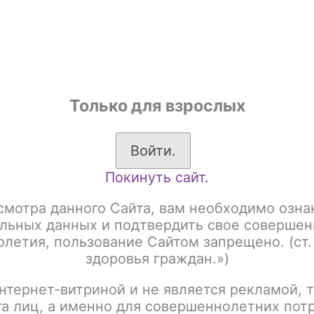
shop
Только для взрослых
ы
Аксессуары для курения
Жевательный табак
Войти.
Покинуть сайт.
Have 25gr Акциз
Табак для кальяна Must Have 25gr с ароматом яг
смотра данного Сайта, вам необходимо озна
Табак для кальяна Mu
льных данных и подтвердить свое совершен
летия, пользование Сайтом запрещено. (ст.
ароматом ягодного к
здоровья граждан.»)
нтернет-витриной и не является рекламой, т
Артикул:
tx00015043
га лиц, а именно для совершеннолетних пот