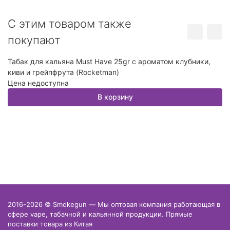
C этим товаром также
покупают
Табак для кальяна Must Have 25gr с ароматом клубники,
Та
киви и грейпфрута (Rocketman)
ар
Цена недоступна
Ц
В корзину
2016-2026 © Smokegun — Мы оптовая компания работающая в
сфере vape, табачной и кальянной продукции. Прямые
поставки товара из Китая