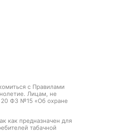
Войти
/
Регистрация
.smokegun@mail.ru
Корзина
Зажигалки
Кальяны
ви (Kiwi Smoothie)
комиться с Правилами
st Have 25gr с
нолетие. Лицам, не
 20 ФЗ №15 «Об охране
Smoothie)
ак как предназначен для
К сравнению
В избранное
ребителей табачной