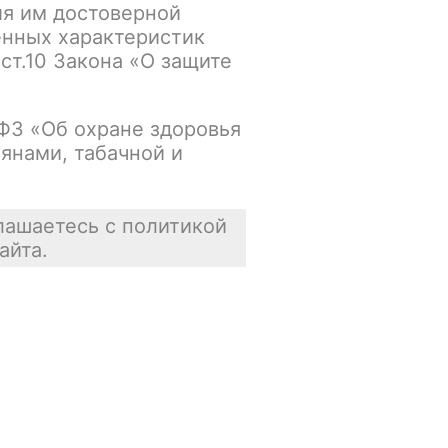
ия им достоверной
енных характеристик
Основной склад:
 ст.10 Закона «О защите
В наличии
Цена недоступна
-ФЗ «Об охране здоровья
янами, табачной и
В корзину
лашаетесь с политикой
айта.
Отзывы