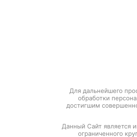
+7 917 666 66 22
По всем вопросам
Каталог товаров
POD-систем
Главная
Табак для кальяна
Must Have Акциз
Must 
Для дальнейшего про
обработки персона
достигшим совершенно
Данный Сайт является и
ограниченного кру