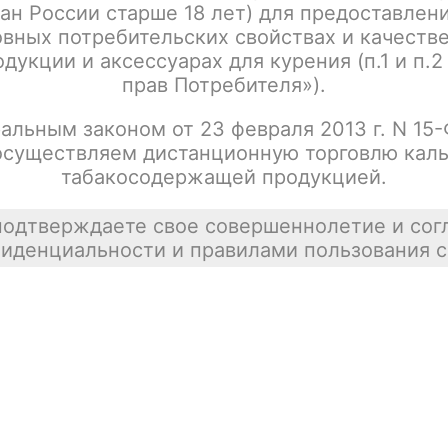
ан России старше 18 лет) для предоставлен
Написать отзыв
вных потребительских свойствах и качеств
дукции и аксессуарах для курения (п.1 и п.2
прав Потребителя»).
альным законом от 23 февраля 2013 г. N 15
осуществляем дистанционную торговлю каль
табакосодержащей продукцией.
подтверждаете свое совершеннолетие и сог
иденциальности и правилами пользования с
тесь.