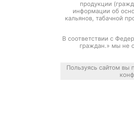
продукции (гражд
информации об осно
кальянов, табачной про
В соответствии с Федер
граждан.» мы не 
Пользуясь сайтом вы 
конф
Описание
Для получения информации, пожалуйста зарегистрируй