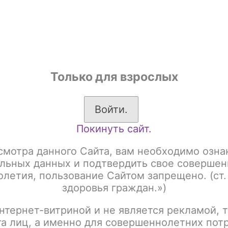
shop
Только для взрослых
ы
Аксессуары для курения
Жевательный табак
Войти.
Покинуть сайт.
Have 25gr Акциз
Табак для кальяна Must Have 25gr с ароматом ки
смотра данного Сайта, вам необходимо озна
Табак для кальяна Mu
льных данных и подтвердить свое совершен
летия, пользование Сайтом запрещено. (ст.
ароматом киви (Kiwi 
здоровья граждан.»)
нтернет-витриной и не является рекламой, т
Артикул:
tx00014980
га лиц, а именно для совершеннолетних пот