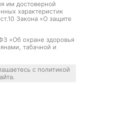
ия им достоверной
енных характеристик
Основной склад:
 ст.10 Закона «О защите
В наличии
Цена недоступна
-ФЗ «Об охране здоровья
янами, табачной и
В корзину
лашаетесь с политикой
айта.
Отзывы