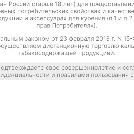
ан России старше 18 лет) для предоставлен
Написать отзыв
вных потребительских свойствах и качеств
дукции и аксессуарах для курения (п.1 и п.2
прав Потребителя»).
альным законом от 23 февраля 2013 г. N 15
осуществляем дистанционную торговлю каль
табакосодержащей продукцией.
подтверждаете свое совершеннолетие и сог
иденциальности и правилами пользования с
тесь.