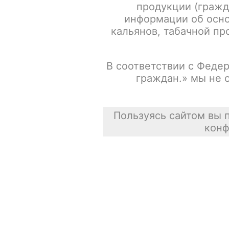
продукции (гражд
информации об осно
кальянов, табачной про
В соответствии с Федер
граждан.» мы не 
Пользуясь сайтом вы 
конф
Описание
Для получения информации, пожалуйста зарегистрируй