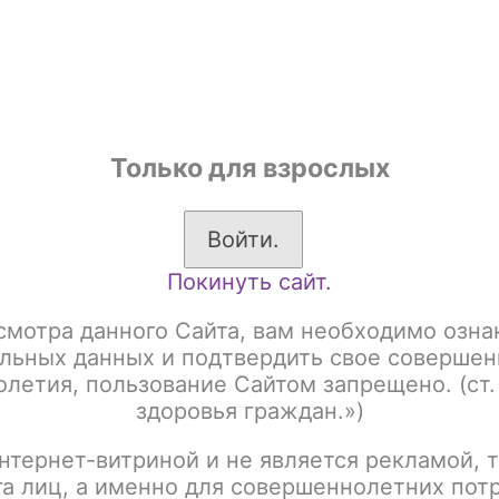
shop
Только для взрослых
ы
Аксессуары для курения
Жевательный табак
Войти.
Покинуть сайт.
картриджи
Картридж Vaporesso XROS Series NEW / 2мл / 1.0 ohm /
смотра данного Сайта, вам необходимо озна
Картридж Vaporesso 
льных данных и подтвердить свое совершен
летия, пользование Сайтом запрещено. (ст.
2мл / 1.0 ohm / 4шт/у
здоровья граждан.»)
нтернет-витриной и не является рекламой, т
Артикул:
tx00001212
га лиц, а именно для совершеннолетних пот