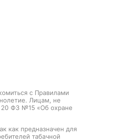
Войти
/
Регистрация
.smokegun@mail.ru
Корзина
Зажигалки
Кальяны
 4шт/уп
комиться с Правилами
XROS Series NEW /
нолетие. Лицам, не
 20 ФЗ №15 «Об охране
п
ак как предназначен для
К сравнению
В избранное
ребителей табачной