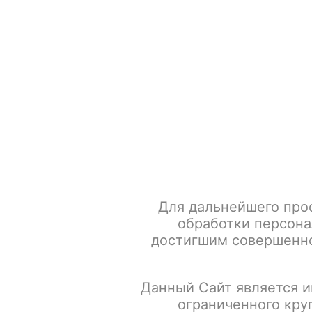
+7 917 666 66 22
По всем вопросам
Каталог товаров
POD-систем
Главная
POD-системы
VAPORESSO
Испарители и 
Для дальнейшего про
обработки персона
достигшим совершенно
Данный Сайт является и
ограниченного кру