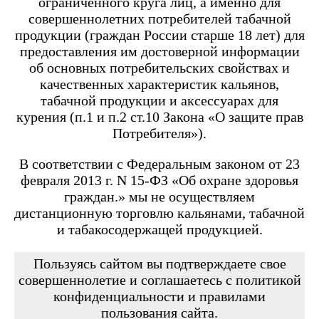
ограниченного круга лиц, а именно для
Angry Vape Fury
Angry Vape Fury Max
совершеннолетних потребителей табачной
APX C1
продукции (граждан России старше 18 лет) для
Dabbler
предоставления им достоверной информации
Favostix
об основных потребительских свойствах и
Favostix mini
FEELIN
качественных характеристик кальянов,
FEELIN 2.0
табачной продукции и аксессуарах для
FEELIN MINI
курения (п.1 и п.2 ст.10 Закона «О защите прав
FEELIN X
Потребителя»).
Flexus
FLEXUS BLOK
FLEXUS Q
В соответствии с Федеральным законом от 23
FLICK
февраля 2013 г. N 15-ФЗ «Об охране здоровья
Minican
граждан.» мы не осуществляем
Minican 2.0
Minican 3.0
дистанционную торговлю кальянами, табачной
Minican 3.0 PRO
и табакосодержащей продукцией.
Minican 4.0
Minican 5
Minican 5 PRO
Пользуясь сайтом вы подтверждаете свое
Minican 6
совершеннолетие и соглашаетесь с политикой
Minican LITE
конфиденциальности и правилами
Minican plus
пользования сайта.
Minican PLUS SLIDER