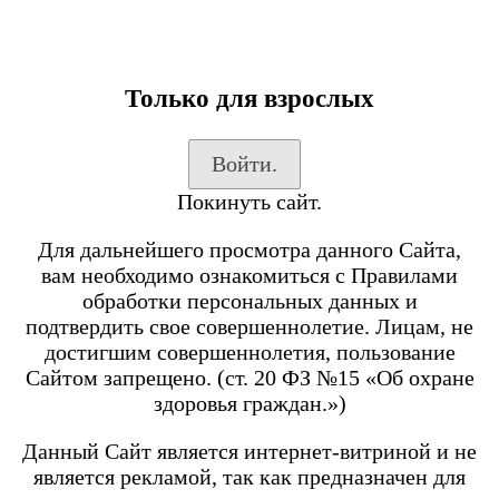
Только для взрослых
Каталог товаров
Войти.
Вход на сайт
Покинуть сайт.
Shop-Script
Блог
Для дальнейшего просмотра данного Сайта,
SmokeGun
вам необходимо ознакомиться с Правилами
обработки персональных данных и
подтвердить свое совершеннолетие. Лицам, не
Каталог товаров
достигшим совершеннолетия, пользование
Сайтом запрещено. (ст. 20 ФЗ №15 «Об охране
Посмотреть все товары
здоровья граждан.»)
POD-системы
BRUSKO
Данный Сайт является интернет-витриной и не
является рекламой, так как предназначен для
Minican 6 PRO