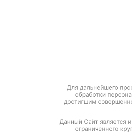
+7 917 666 66 22
По всем вопросам
Каталог товаров
POD-систем
Главная
POD-системы
GEEK VAPE
Aegis Hero 5
Для дальнейшего про
обработки персона
достигшим совершенно
Данный Сайт является и
ограниченного кру