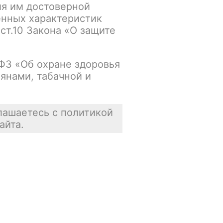
ия им достоверной
енных характеристик
Основной склад:
 ст.10 Закона «О защите
В наличии
Цена недоступна
-ФЗ «Об охране здоровья
янами, табачной и
В корзину
лашаетесь с политикой
айта.
Отзывы