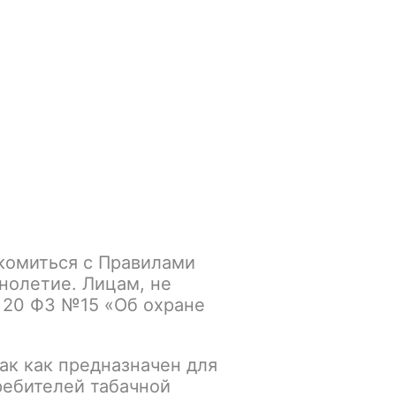
Войти
/
Регистрация
.smokegun@mail.ru
Корзина
Зажигалки
Кальяны
комиться с Правилами
5 / POD Kit 2000 mAh /
нолетие. Лицам, не
 20 ФЗ №15 «Об охране
ак как предназначен для
К сравнению
В избранное
ребителей табачной