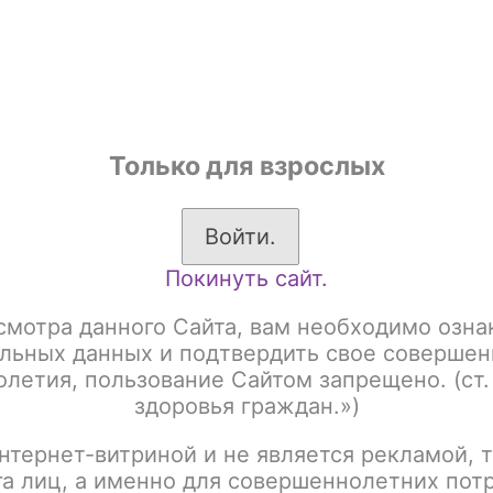
shop
Только для взрослых
ы
Аксессуары для курения
Жевательный табак
Войти.
Покинуть сайт.
Geekvape Aegis Hero 5 / POD Kit 2000 mAh / Pure White
смотра данного Сайта, вам необходимо озна
Geekvape Aegis Hero 
льных данных и подтвердить свое совершен
летия, пользование Сайтом запрещено. (ст.
Pure White
здоровья граждан.»)
нтернет-витриной и не является рекламой, т
Артикул:
tx00000698
га лиц, а именно для совершеннолетних пот