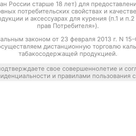
ан России старше 18 лет) для предоставлен
Написать отзыв
вных потребительских свойствах и качеств
дукции и аксессуарах для курения (п.1 и п.2
прав Потребителя»).
альным законом от 23 февраля 2013 г. N 15
осуществляем дистанционную торговлю каль
табакосодержащей продукцией.
подтверждаете свое совершеннолетие и сог
иденциальности и правилами пользования с