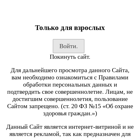
Только для взрослых
Каталог товаров
Войти.
Вход на сайт
Покинуть сайт.
Shop-Script
Блог
Для дальнейшего просмотра данного Сайта,
SmokeGun
вам необходимо ознакомиться с Правилами
обработки персональных данных и
подтвердить свое совершеннолетие. Лицам, не
Каталог товаров
достигшим совершеннолетия, пользование
Сайтом запрещено. (ст. 20 ФЗ №15 «Об охране
Посмотреть все товары
здоровья граждан.»)
POD-системы
BRUSKO
Данный Сайт является интернет-витриной и не
является рекламой, так как предназначен для
Minican 6 PRO