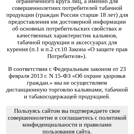
ограниченного круга лиц, а именно для
Angry Vape Fury
Angry Vape Fury Max
совершеннолетних потребителей табачной
APX C1
продукции (граждан России старше 18 лет) для
Dabbler
предоставления им достоверной информации
Favostix
об основных потребительских свойствах и
Favostix mini
FEELIN
качественных характеристик кальянов,
FEELIN 2.0
табачной продукции и аксессуарах для
FEELIN MINI
курения (п.1 и п.2 ст.10 Закона «О защите прав
FEELIN X
Потребителя»).
Flexus
FLEXUS BLOK
FLEXUS Q
В соответствии с Федеральным законом от 23
FLICK
февраля 2013 г. N 15-ФЗ «Об охране здоровья
Minican
граждан.» мы не осуществляем
Minican 2.0
Minican 3.0
дистанционную торговлю кальянами, табачной
Minican 3.0 PRO
и табакосодержащей продукцией.
Minican 4.0
Minican 5
Minican 5 PRO
Пользуясь сайтом вы подтверждаете свое
Minican 6
совершеннолетие и соглашаетесь с политикой
Minican LITE
конфиденциальности и правилами
Minican plus
пользования сайта.
Minican PLUS SLIDER