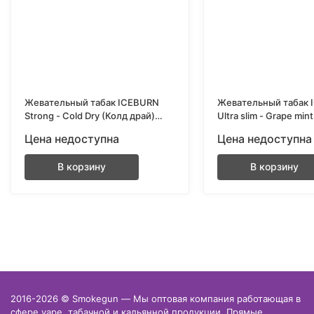
Жевательный табак ICEBURN
Жевательный табак
Strong - Cold Dry (Колд драй)
Ultra slim - Grape min
Classic
мята) Mini
Цена недоступна
Цена недоступна
В корзину
В корзину
2016-2026 © Smokegun — Мы оптовая компания работающая в
сфере vape, табачной и кальянной продукции. Прямые