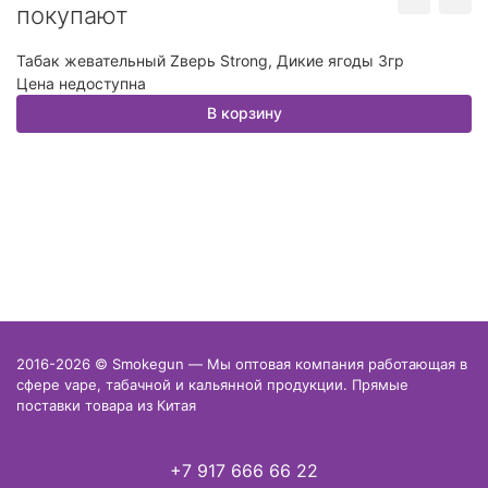
покупают
Табак жевательный Zверь Strong, Дикие ягоды 3гр
Та
Цена недоступна
Ц
В корзину
2016-2026 © Smokegun — Мы оптовая компания работающая в
сфере vape, табачной и кальянной продукции. Прямые
поставки товара из Китая
+7 917 666 66 22