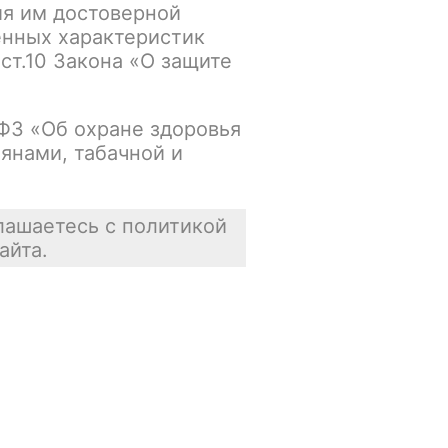
ия им достоверной
Осталась 1 шт.
енных характеристик
 ст.10 Закона «О защите
Цена недоступна
В корзину
-ФЗ «Об охране здоровья
янами, табачной и
лашаетесь с политикой
айта.
Отзывы