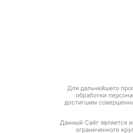
+7 917 666 66 22
По всем вопросам
Каталог товаров
POD-систем
Главная
Табак для кальяна
SPECTRUM Акциз
SPECT
Для дальнейшего про
обработки персона
достигшим совершенно
Данный Сайт является и
ограниченного кру