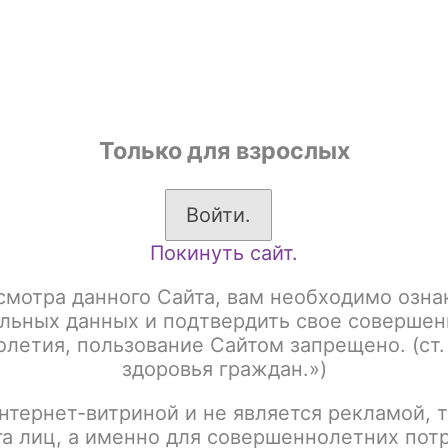
shop
Только для взрослых
ы
Аксессуары для курения
Жевательный табак
Войти.
Покинуть сайт.
RUM CLASSIC LINE 250gr Акциз
SPECTRUM 250gr Акциз Dezzert 
смотра данного Сайта, вам необходимо озна
SPECTRUM 250gr Акц
льных данных и подтвердить свое совершен
летия, пользование Сайтом запрещено. (ст.
здоровья граждан.»)
Артикул:
tx00015998
нтернет-витриной и не является рекламой, т
Написать отзыв
га лиц, а именно для совершеннолетних пот