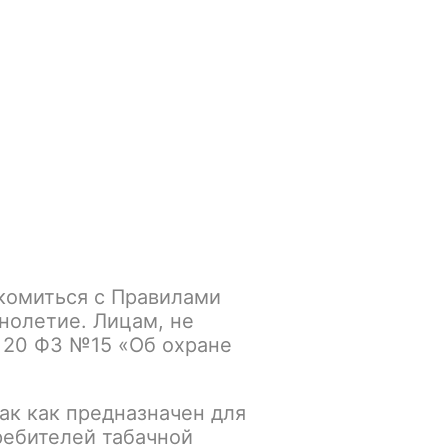
Войти
/
Регистрация
.smokegun@mail.ru
Корзина
Зажигалки
Кальяны
Cherry
комиться с Правилами
из Dezzert Cherry
нолетие. Лицам, не
 20 ФЗ №15 «Об охране
К сравнению
В избранное
ак как предназначен для
ребителей табачной
Основной склад: