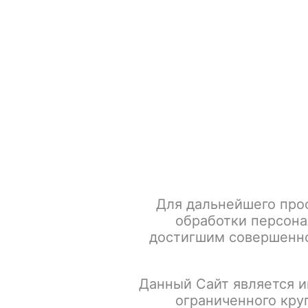
+7 917 666 66 22
По всем вопросам
Каталог товаров
POD-систем
Главная
Табак для кальяна
SPECTRUM Акциз
SPEC
Для дальнейшего про
обработки персона
достигшим совершенно
Данный Сайт является и
ограниченного кру