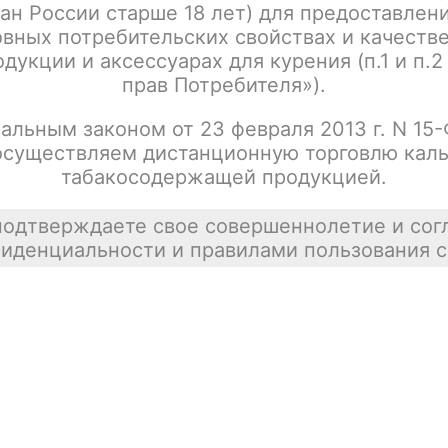
ан России старше 18 лет) для предоставлен
Написать отзыв
вных потребительских свойствах и качеств
дукции и аксессуарах для курения (п.1 и п.2
прав Потребителя»).
альным законом от 23 февраля 2013 г. N 15
осуществляем дистанционную торговлю каль
табакосодержащей продукцией.
подтверждаете свое совершеннолетие и сог
иденциальности и правилами пользования с