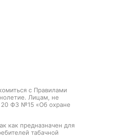
Войти
/
Регистрация
.smokegun@mail.ru
Корзина
Зажигалки
Кальяны
Agava Cactus
комиться с Правилами
E 250gr Акциз Agava
нолетие. Лицам, не
 20 ФЗ №15 «Об охране
ак как предназначен для
К сравнению
В избранное
ребителей табачной