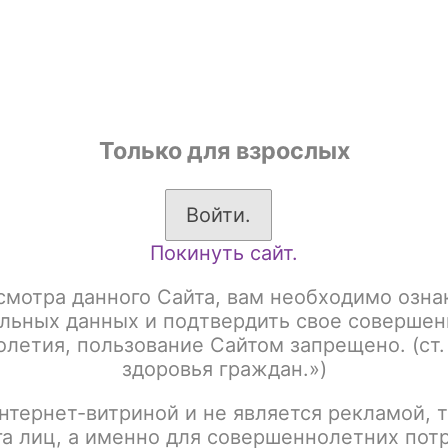
shop
Только для взрослых
ы
Аксессуары для курения
Жевательный табак
Войти.
Покинуть сайт.
TRUM HARD LINE 250gr Акциз
SPECTRUM BLACK LINE 250gr Акциз 
смотра данного Сайта, вам необходимо озна
SPECTRUM BLACK LIN
льных данных и подтвердить свое совершен
летия, пользование Сайтом запрещено. (ст.
Cactus
здоровья граждан.»)
нтернет-витриной и не является рекламой, т
Артикул:
tx00016099
га лиц, а именно для совершеннолетних пот