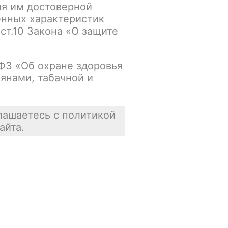
ия им достоверной
енных характеристик
Основной склад:
 ст.10 Закона «О защите
Осталась 1 шт.
Цена недоступна
-ФЗ «Об охране здоровья
янами, табачной и
В корзину
лашаетесь с политикой
айта.
Отзывы