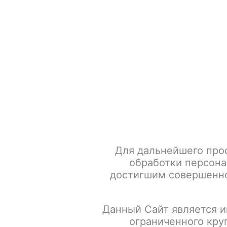
+7 917 666 66 22
По всем вопросам
Каталог товаров
POD-систем
Главная
Табак для кальяна
Brusko (Кальянная смесь н
Для дальнейшего про
обработки персона
достигшим совершенно
Данный Сайт является и
ограниченного кру