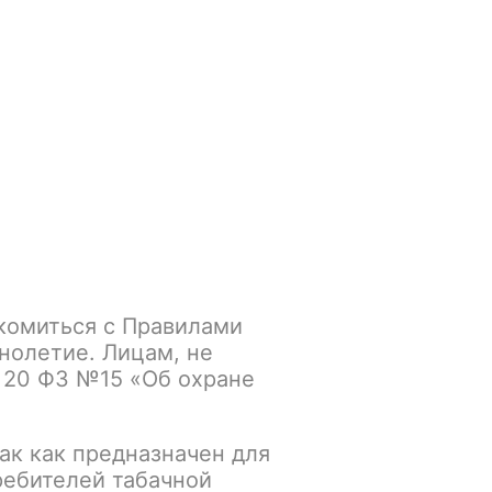
Войти
/
Регистрация
.smokegun@mail.ru
Корзина
Зажигалки
Кальяны
RUSKO 50gr Strong Кактусовый Финик
комиться с Правилами
 Кактусовый Финик
нолетие. Лицам, не
 20 ФЗ №15 «Об охране
К сравнению
В избранное
ак как предназначен для
ребителей табачной
Основной склад: