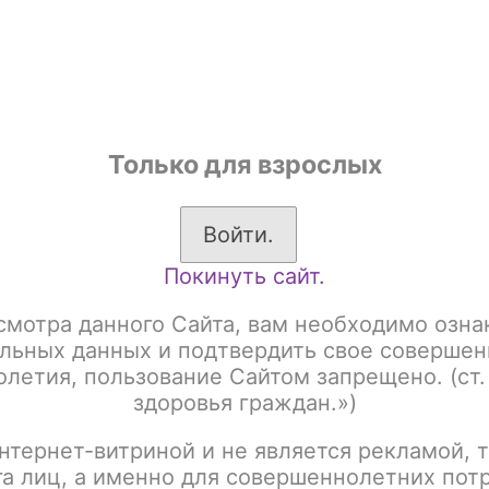
shop
Только для взрослых
ы
Аксессуары для курения
Жевательный табак
Войти.
Покинуть сайт.
а основе чайного листа)
Brusko 50 гр
Brusko 50gr Strong
B
смотра данного Сайта, вам необходимо озна
BRUSKO 50gr Strong
льных данных и подтвердить свое совершен
летия, пользование Сайтом запрещено. (ст.
здоровья граждан.»)
Артикул:
tx00012485
нтернет-витриной и не является рекламой, т
Написать отзыв
га лиц, а именно для совершеннолетних пот