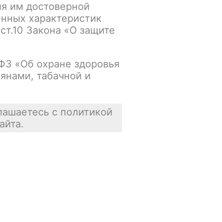
ия им достоверной
Нет в наличии
енных характеристик
 ст.10 Закона «О защите
Цена недоступна
В корзину
-ФЗ «Об охране здоровья
янами, табачной и
лашаетесь с политикой
айта.
Отзывы