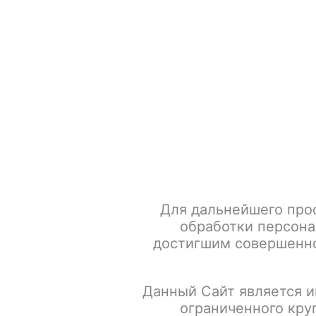
+7 917 666 66 22
По всем вопросам
Каталог товаров
POD-систем
Главная
Табак для кальяна
Brusko (Кальянная смесь н
Для дальнейшего про
обработки персона
достигшим совершенно
Данный Сайт является и
ограниченного кру