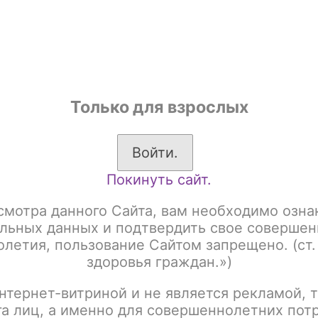
shop
Только для взрослых
ы
Аксессуары для курения
Жевательный табак
Войти.
Покинуть сайт.
а основе чайного листа)
Brusko 50 гр
Brusko 50gr Strong
B
смотра данного Сайта, вам необходимо озна
BRUSKO 50gr Strong 
льных данных и подтвердить свое совершен
летия, пользование Сайтом запрещено. (ст.
Карамелью
здоровья граждан.»)
нтернет-витриной и не является рекламой, т
Артикул:
tx00012443
га лиц, а именно для совершеннолетних пот