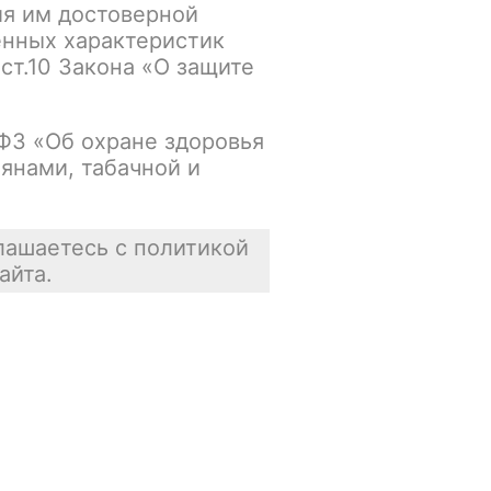
ия им достоверной
енных характеристик
Основной склад:
 ст.10 Закона «О защите
Нет в наличии
Цена недоступна
-ФЗ «Об охране здоровья
янами, табачной и
В корзину
лашаетесь с политикой
айта.
Отзывы