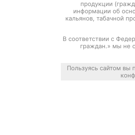
продукции (гражд
информации об осно
кальянов, табачной про
В соответствии с Федер
граждан.» мы не 
Пользуясь сайтом вы 
конф
Описание
Для получения информации, пожалуйста зарегистрируй