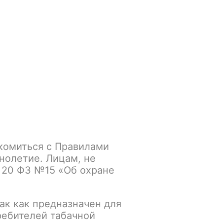
Войти
/
Регистрация
.smokegun@mail.ru
Корзина
Зажигалки
Кальяны
RUSKO 50gr Strong Дыня с Кокосом и Карамелью
комиться с Правилами
Дыня с Кокосом и
нолетие. Лицам, не
 20 ФЗ №15 «Об охране
ак как предназначен для
К сравнению
В избранное
ребителей табачной