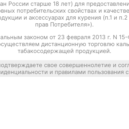
ан России старше 18 лет) для предоставлен
Написать отзыв
вных потребительских свойствах и качеств
дукции и аксессуарах для курения (п.1 и п.2
прав Потребителя»).
альным законом от 23 февраля 2013 г. N 15
осуществляем дистанционную торговлю каль
табакосодержащей продукцией.
подтверждаете свое совершеннолетие и сог
иденциальности и правилами пользования с
тесь.