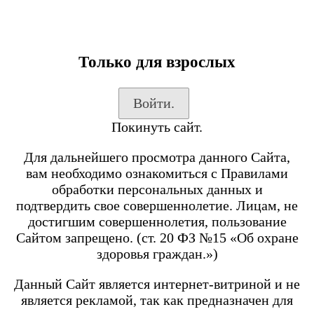
Только для взрослых
Каталог товаров
Войти.
Вход на сайт
Покинуть сайт.
Shop-Script
Блог
Для дальнейшего просмотра данного Сайта,
SmokeGun
вам необходимо ознакомиться с Правилами
обработки персональных данных и
подтвердить свое совершеннолетие. Лицам, не
Каталог товаров
достигшим совершеннолетия, пользование
Сайтом запрещено. (ст. 20 ФЗ №15 «Об охране
Посмотреть все товары
здоровья граждан.»)
POD-системы
BRUSKO
Данный Сайт является интернет-витриной и не
является рекламой, так как предназначен для
Minican 6 PRO