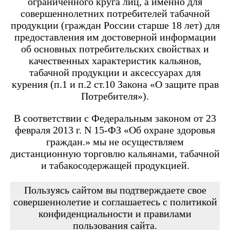
ограниченного круга лиц, а именно для
Angry Vape Fury
Angry Vape Fury Max
совершеннолетних потребителей табачной
APX C1
продукции (граждан России старше 18 лет) для
Dabbler
предоставления им достоверной информации
Favostix
об основных потребительских свойствах и
Favostix mini
FEELIN
качественных характеристик кальянов,
FEELIN 2.0
табачной продукции и аксессуарах для
FEELIN MINI
курения (п.1 и п.2 ст.10 Закона «О защите прав
FEELIN X
Потребителя»).
Flexus
FLEXUS BLOK
FLEXUS Q
В соответствии с Федеральным законом от 23
FLICK
февраля 2013 г. N 15-ФЗ «Об охране здоровья
Minican
граждан.» мы не осуществляем
Minican 2.0
Minican 3.0
дистанционную торговлю кальянами, табачной
Minican 3.0 PRO
и табакосодержащей продукцией.
Minican 4.0
Minican 5
Minican 5 PRO
Пользуясь сайтом вы подтверждаете свое
Minican 6
совершеннолетие и соглашаетесь с политикой
Minican LITE
конфиденциальности и правилами
Minican plus
пользования сайта.
Minican PLUS SLIDER