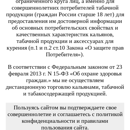
ограниченного круга лиц, а именно для
Angry Vape Fury
Angry Vape Fury Max
совершеннолетних потребителей табачной
APX C1
продукции (граждан России старше 18 лет) для
Dabbler
предоставления им достоверной информации
Favostix
об основных потребительских свойствах и
Favostix mini
FEELIN
качественных характеристик кальянов,
FEELIN 2.0
табачной продукции и аксессуарах для
FEELIN MINI
курения (п.1 и п.2 ст.10 Закона «О защите прав
FEELIN X
Потребителя»).
Flexus
FLEXUS BLOK
FLEXUS Q
В соответствии с Федеральным законом от 23
FLICK
февраля 2013 г. N 15-ФЗ «Об охране здоровья
Minican
граждан.» мы не осуществляем
Minican 2.0
Minican 3.0
дистанционную торговлю кальянами, табачной
Minican 3.0 PRO
и табакосодержащей продукцией.
Minican 4.0
Minican 5
Minican 5 PRO
Пользуясь сайтом вы подтверждаете свое
Minican 6
совершеннолетие и соглашаетесь с политикой
Minican LITE
конфиденциальности и правилами
Minican plus
пользования сайта.
Minican PLUS SLIDER