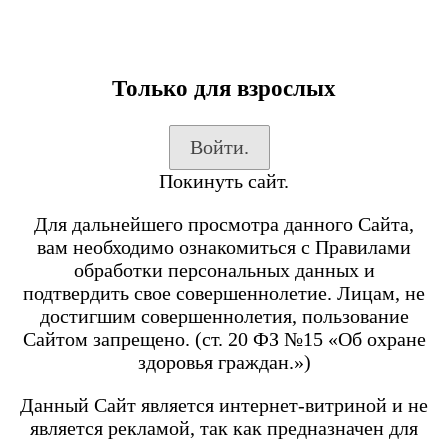
Только для взрослых
Каталог товаров
Войти.
Вход на сайт
Покинуть сайт.
Shop-Script
Блог
Для дальнейшего просмотра данного Сайта,
SmokeGun
вам необходимо ознакомиться с Правилами
обработки персональных данных и
подтвердить свое совершеннолетие. Лицам, не
Каталог товаров
достигшим совершеннолетия, пользование
Сайтом запрещено. (ст. 20 ФЗ №15 «Об охране
Посмотреть все товары
здоровья граждан.»)
POD-системы
BRUSKO
Данный Сайт является интернет-витриной и не
является рекламой, так как предназначен для
Minican 6 PRO