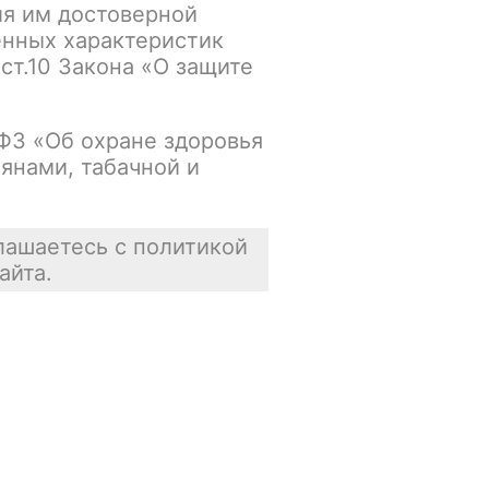
ия им достоверной
Нет в наличии
енных характеристик
 ст.10 Закона «О защите
Цена недоступна
В корзину
-ФЗ «Об охране здоровья
янами, табачной и
лашаетесь с политикой
айта.
Отзывы