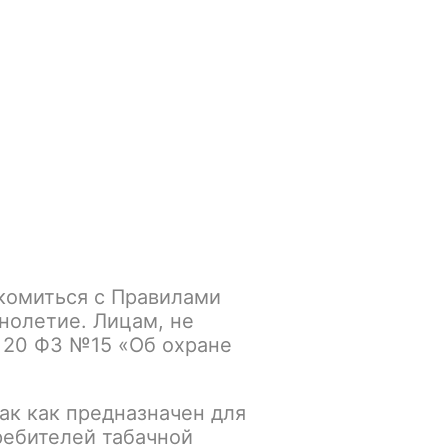
Войти
/
Регистрация
.smokegun@mail.ru
Корзина
Зажигалки
Кальяны
RUSKO 50gr Strong Сибирский Лимонад
комиться с Правилами
 Сибирский Лимонад
нолетие. Лицам, не
 20 ФЗ №15 «Об охране
К сравнению
В избранное
ак как предназначен для
ребителей табачной
Основной склад: