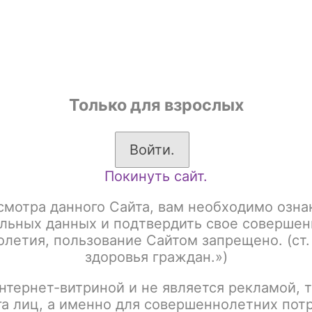
shop
Только для взрослых
ы
Аксессуары для курения
Жевательный табак
Войти.
Покинуть сайт.
а основе чайного листа)
Brusko 50 гр
Brusko 50gr Strong
B
смотра данного Сайта, вам необходимо озна
BRUSKO 50gr Strong
льных данных и подтвердить свое совершен
летия, пользование Сайтом запрещено. (ст.
здоровья граждан.»)
Артикул:
tx00012450
нтернет-витриной и не является рекламой, т
Написать отзыв
га лиц, а именно для совершеннолетних пот