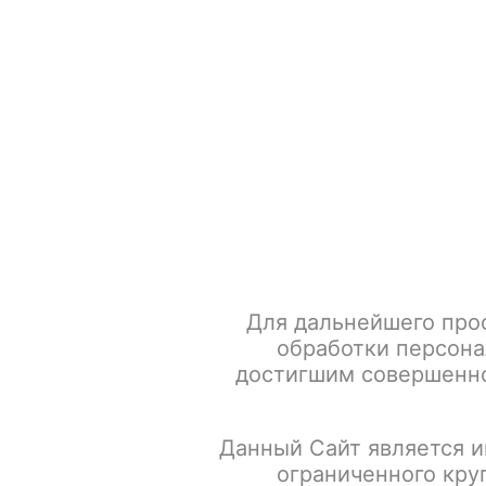
+7 917 666 66 22
По всем вопросам
Каталог товаров
POD-систем
Главная
Табак для кальяна
Brusko (Кальянная смесь н
Для дальнейшего про
обработки персона
достигшим совершенно
Данный Сайт является и
ограниченного кру