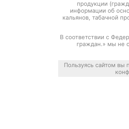
продукции (гражд
информации об осно
Испарители FREEMAX MS-D / Mesh 0.15ohm / 5шт/уп
кальянов, табачной про
Сасискович Сасиска
В соответствии с Федер
31 июля 2026
граждан.» мы не 
Пользуясь сайтом вы 
конф
Каталог товаров
POD-системы
Аксессуары для курения
Жевательный табак
Зажигалки