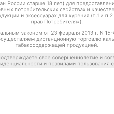
ан России старше 18 лет) для предоставлен
вных потребительских свойствах и качеств
дукции и аксессуарах для курения (п.1 и п.2
прав Потребителя»).
альным законом от 23 февраля 2013 г. N 15
осуществляем дистанционную торговлю каль
табакосодержащей продукцией.
подтверждаете свое совершеннолетие и сог
иденциальности и правилами пользования с
Информация
Shop-Script
Блог
SmokeGun