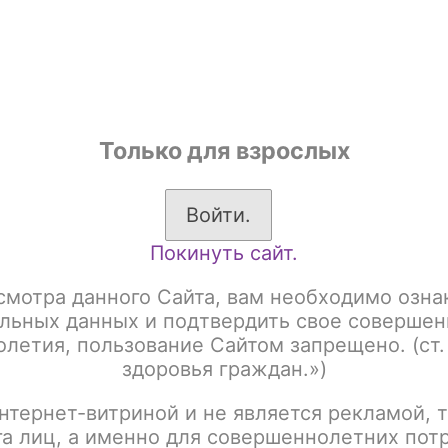
shop
Только для взрослых
ы
Аксессуары для курения
Жевательный табак
Войти.
Покинуть сайт.
разовые электронные сигареты
Husky
CYBER 2.0 18000
 2.0 18000
смотра данного Сайта, вам необходимо озна
льных данных и подтвердить свое совершен
летия, пользование Сайтом запрещено. (ст.
здоровья граждан.»)
нтернет-витриной и не является рекламой, т
В этой категории нет ни о
га лиц, а именно для совершеннолетних пот