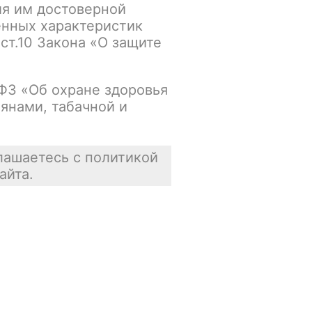
ия им достоверной
енных характеристик
 ст.10 Закона «О защите
-ФЗ «Об охране здоровья
янами, табачной и
лашаетесь с политикой
айта.
Контакты
+7 917 666 66 22
По всем вопросам
shop.smokegun@mail.ru