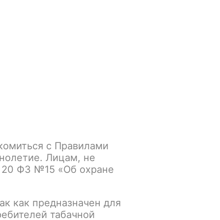
Войти
/
Регистрация
.smokegun@mail.ru
Корзина
Зажигалки
Кальяны
комиться с Правилами
нолетие. Лицам, не
 20 ФЗ №15 «Об охране
ак как предназначен для
дного товара.
ребителей табачной