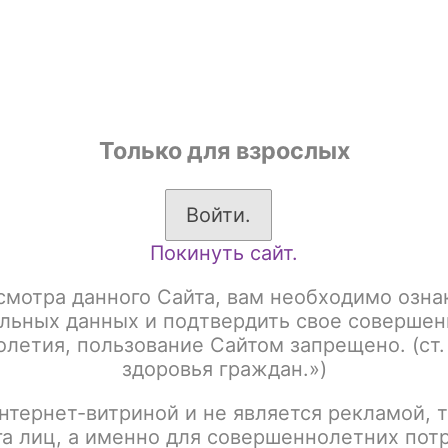
shop
Только для взрослых
ы
Аксессуары для курения
Жевательный табак
Войти.
Покинуть сайт.
к для кальяна
Северный Акциз
Табак Северный 25гр Акциз
 Северный 25гр Акциз
смотра данного Сайта, вам необходимо озна
льных данных и подтвердить свое совершен
летия, пользование Сайтом запрещено. (ст.
здоровья граждан.»)
:
Название
нтернет-витриной и не является рекламой, т
га лиц, а именно для совершеннолетних пот