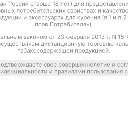
ан России старше 18 лет) для предоставлен
Табак Северный 25гр Акциз Завтрак
Цена недост
Джуманджи
вных потребительских свойствах и качеств
покупателей
дукции и аксессуарах для курения (п.1 и п.2
tx00016661
прав Потребителя»).
альным законом от 23 февраля 2013 г. N 15
осуществляем дистанционную торговлю каль
Табак Северный 25гр Акциз Блек
Цена недост
табакосодержащей продукцией.
Джекфрут
tx00016632
подтверждаете свое совершеннолетие и сог
иденциальности и правилами пользования с
Табак Северный 25гр Акциз Борзый
Цена недост
Эвкалипт
tx00016633