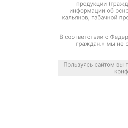
продукции (гражд
информации об осно
Испарители FREEMAX MS-D / Mesh 0.15ohm / 5шт/уп
кальянов, табачной про
Сасискович Сасиска
В соответствии с Федер
31 июля 2026
граждан.» мы не 
Пользуясь сайтом вы 
конф