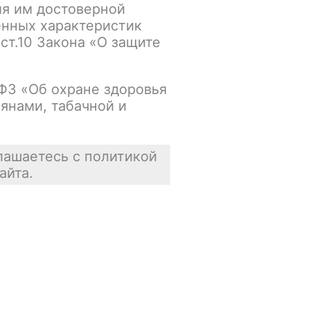
ия им достоверной
упна
В корзину
енных характеристик
 ст.10 Закона «О защите
Нет в наличии
-ФЗ «Об охране здоровья
янами, табачной и
упна
В корзину
Нет в наличии
лашаетесь с политикой
айта.
упна
В корзину
Нет в наличии