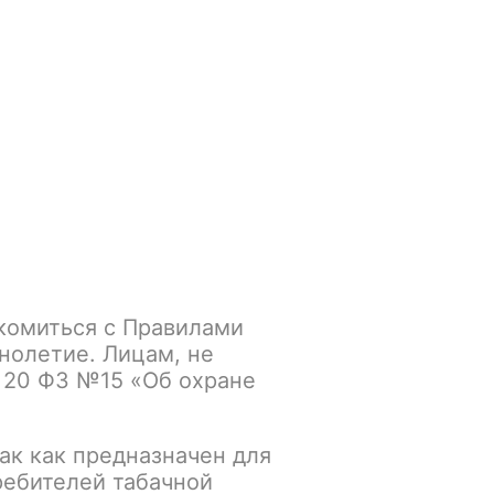
Войти
/
Регистрация
.smokegun@mail.ru
Корзина
Зажигалки
Кальяны
комиться с Правилами
нолетие. Лицам, не
 20 ФЗ №15 «Об охране
ак как предназначен для
ребителей табачной