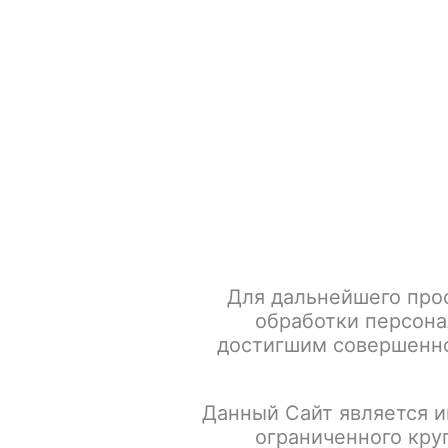
+7 917 666 66 22
По всем вопросам
Каталог товаров
POD-систем
Главная
Жевательный табак
DZEN
Light
Табак 
Для дальнейшего про
обработки персона
достигшим совершенно
Данный Сайт является и
ограниченного кру