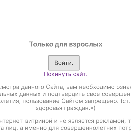
shop
Только для взрослых
ы
Аксессуары для курения
Жевательный табак
Войти.
Покинуть сайт.
жевательный DZEN SLIM LIGHT, со вкусом MENTHOL
смотра данного Сайта, вам необходимо озна
Табак жевательный D
льных данных и подтвердить свое совершен
летия, пользование Сайтом запрещено. (ст.
вкусом MENTHOL
здоровья граждан.»)
нтернет-витриной и не является рекламой, т
Артикул:
tx00001555
га лиц, а именно для совершеннолетних пот