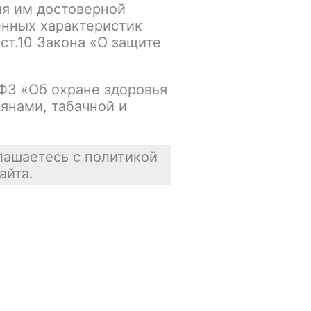
ия им достоверной
енных характеристик
Основной склад:
 ст.10 Закона «О защите
В наличии
Цена недоступна
-ФЗ «Об охране здоровья
янами, табачной и
В корзину
лашаетесь с политикой
айта.
Отзывы