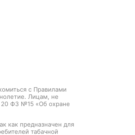
Войти
/
Регистрация
.smokegun@mail.ru
Корзина
Зажигалки
Кальяны
комиться с Правилами
ZEN SLIM LIGHT, со
нолетие. Лицам, не
 20 ФЗ №15 «Об охране
ак как предназначен для
К сравнению
В избранное
ребителей табачной