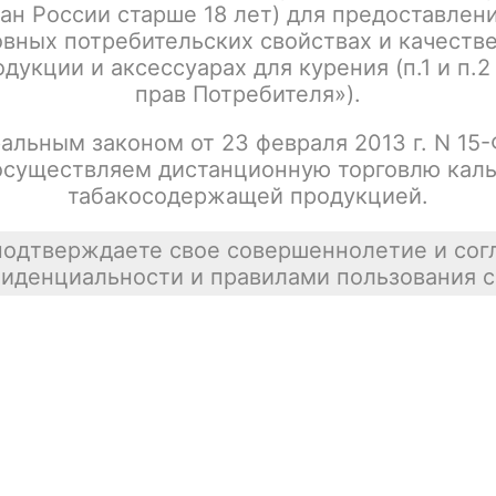
ан России старше 18 лет) для предоставлен
Написать отзыв
вных потребительских свойствах и качеств
дукции и аксессуарах для курения (п.1 и п.2
прав Потребителя»).
альным законом от 23 февраля 2013 г. N 15
осуществляем дистанционную торговлю каль
табакосодержащей продукцией.
подтверждаете свое совершеннолетие и сог
иденциальности и правилами пользования с
тесь.