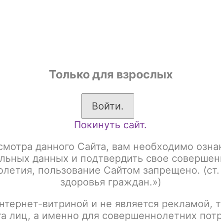
shop
Только для взрослых
ы
Аксессуары для курения
Жевательный табак
Войти.
Покинуть сайт.
жевательный DZEN LIGHT, со вкусом COLA LIME
смотра данного Сайта, вам необходимо озна
Табак жевательный D
льных данных и подтвердить свое совершен
летия, пользование Сайтом запрещено. (ст.
COLA LIME
здоровья граждан.»)
нтернет-витриной и не является рекламой, т
Артикул:
tx00001554
га лиц, а именно для совершеннолетних пот