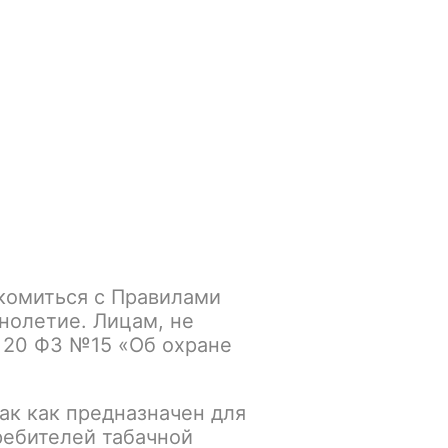
Войти
/
Регистрация
.smokegun@mail.ru
Корзина
Зажигалки
Кальяны
комиться с Правилами
ZEN LIGHT, со вкусом
нолетие. Лицам, не
 20 ФЗ №15 «Об охране
ак как предназначен для
К сравнению
В избранное
ребителей табачной