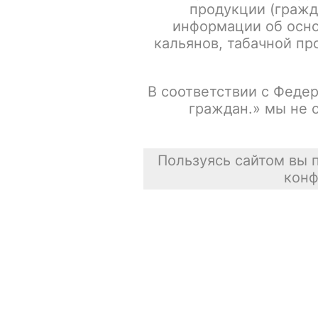
продукции (гражд
информации об осно
кальянов, табачной про
В соответствии с Федер
граждан.» мы не 
Пользуясь сайтом вы 
конф
Описание
Для получения информации, пожалуйста зарегистрируй