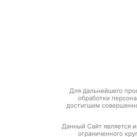
+7 917 666 66 22
По всем вопросам
Каталог товаров
POD-систем
Главная
Жевательный табак
DZEN
Light
Табак 
Для дальнейшего про
обработки персона
достигшим совершенно
Данный Сайт является и
ограниченного кру