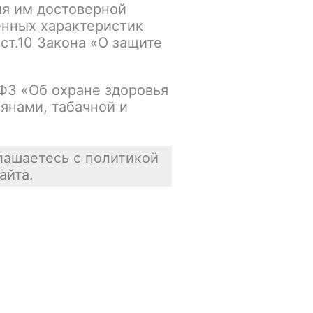
ия им достоверной
енных характеристик
Основной склад:
 ст.10 Закона «О защите
Нет в наличии
Цена недоступна
-ФЗ «Об охране здоровья
янами, табачной и
В корзину
лашаетесь с политикой
айта.
Отзывы