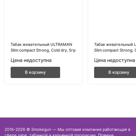
Табак жевательный ULTRAMAN
Табак жевательный
Slim compact Strong, Cold dry, 5гр
Slim compact Strong, 
Цена недоступна
Цена недоступна
В корзину
В корзину
2016-2026 © Smokegun — Мы оптовая компания работающая в
сфере vape, табачной и кальянной продукции. Прямые