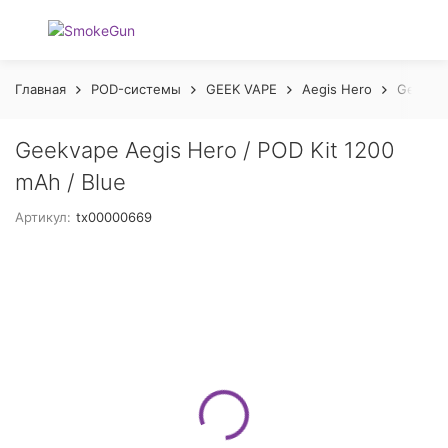
Главная
POD-системы
GEEK VAPE
Aegis Hero
Geekvap
Geekvape Aegis Hero / POD Kit 1200
mAh / Blue
Артикул:
tx00000669