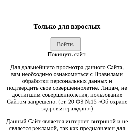
Только для взрослых
Каталог товаров
Войти.
Вход на сайт
Покинуть сайт.
Shop-Script
Блог
Для дальнейшего просмотра данного Сайта,
SmokeGun
вам необходимо ознакомиться с Правилами
обработки персональных данных и
подтвердить свое совершеннолетие. Лицам, не
Каталог товаров
достигшим совершеннолетия, пользование
Сайтом запрещено. (ст. 20 ФЗ №15 «Об охране
Посмотреть все товары
здоровья граждан.»)
POD-системы
BRUSKO
Данный Сайт является интернет-витриной и не
является рекламой, так как предназначен для
Minican 6 PRO