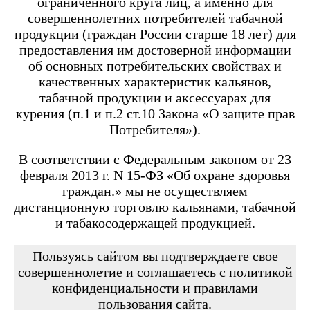
ограниченного круга лиц, а именно для
Angry Vape Fury
Angry Vape Fury Max
совершеннолетних потребителей табачной
APX C1
продукции (граждан России старше 18 лет) для
Dabbler
предоставления им достоверной информации
Favostix
об основных потребительских свойствах и
Favostix mini
FEELIN
качественных характеристик кальянов,
FEELIN 2.0
табачной продукции и аксессуарах для
FEELIN MINI
курения (п.1 и п.2 ст.10 Закона «О защите прав
FEELIN X
Потребителя»).
Flexus
FLEXUS BLOK
FLEXUS Q
В соответствии с Федеральным законом от 23
FLICK
февраля 2013 г. N 15-ФЗ «Об охране здоровья
Minican
граждан.» мы не осуществляем
Minican 2.0
Minican 3.0
дистанционную торговлю кальянами, табачной
Minican 3.0 PRO
и табакосодержащей продукцией.
Minican 4.0
Minican 5
Minican 5 PRO
Пользуясь сайтом вы подтверждаете свое
Minican 6
совершеннолетие и соглашаетесь с политикой
Minican LITE
конфиденциальности и правилами
Minican plus
пользования сайта.
Minican PLUS SLIDER