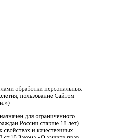
илами обработки персональных
олетия, пользование Сайтом
н.»)
дназначен для ограниченного
раждан России старше 18 лет)
 свойствах и качественных
2 ст.10 Закона «О защите прав