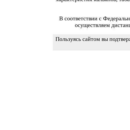
FEELIN MINI
FEELIN X
Flexus
FLEXUS BLOK
В соответствии с Федеральн
FLEXUS Q
осуществляем дистан
FLICK
Minican
Minican 2.0
Пользуясь сайтом вы подтвер
Minican 3.0
Minican 3.0 PRO
Minican 4.0
Minican 5
Minican 5 PRO
Minican 6
Minican LITE
Minican plus
Minican PLUS SLIDER
Minican PRO PLUS
PAGEE AIR
Vilter
ZQ MICOOL
Испарители и картриджи
FREEMAX
Marvos X
MAXPOD 3