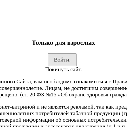
Только для взрослых
Войти.
Покинуть сайт.
анного Сайта, вам необходимо ознакомиться с Прав
 совершеннолетие. Лицам, не достигшим совершенн
рещено. (ст. 20 ФЗ №15 «Об охране здоровья гражда
нет-витриной и не является рекламой, так как пре
ершеннолетних потребителей табачной продукции (г
стоверной информации об основных потребительских
чной продукции и аксессуарах для курения (п.1 и п.