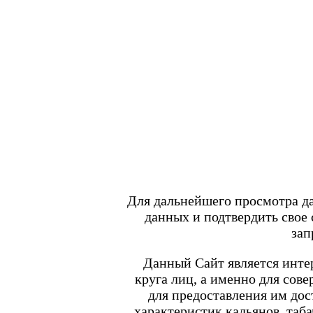
Войти
/
Регистрация
+7 917 666 66 22
По всем вопросам
shop.smokegun@mail.ru
0
Корзина
Каталог товаров
POD-системы
BRUSKO
Для дальнейшего просмотра д
Minican 6 PRO
данных и подтвердить свое
Angry Vape Fury
Angry Vape Fury Max
зап
APX C1
Dabbler
Данный Сайт является интер
Favostix
круга лиц, а именно для сов
Favostix mini
FEELIN
для предоставления им до
FEELIN 2.0
характеристик кальянов, таба