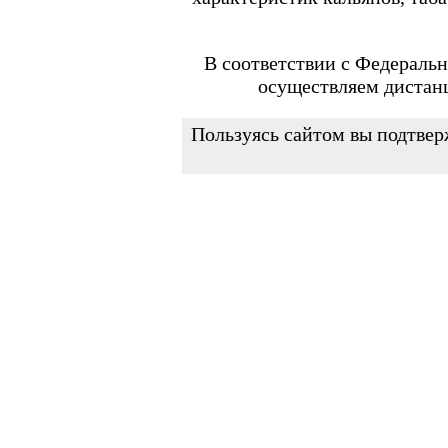
FEELIN MINI
FEELIN X
Flexus
FLEXUS BLOK
В соответствии с Федеральн
FLEXUS Q
осуществляем дистан
FLICK
Minican
Minican 2.0
Пользуясь сайтом вы подтвер
Minican 3.0
Minican 3.0 PRO
Minican 4.0
Minican 5
Minican 5 PRO
Minican 6
Minican LITE
Minican plus
Minican PLUS SLIDER
Minican PRO PLUS
PAGEE AIR
Vilter
ZQ MICOOL
Испарители и картриджи
FREEMAX
Marvos X
MAXPOD 3