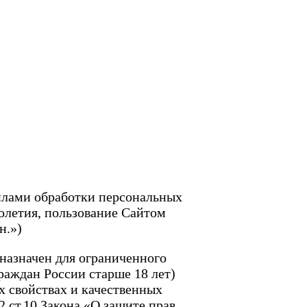
илами обработки персональных
олетия, пользование Сайтом
н.»)
дназначен для ограниченного
раждан России старше 18 лет)
 свойствах и качественных
2 ст.10 Закона «О защите прав