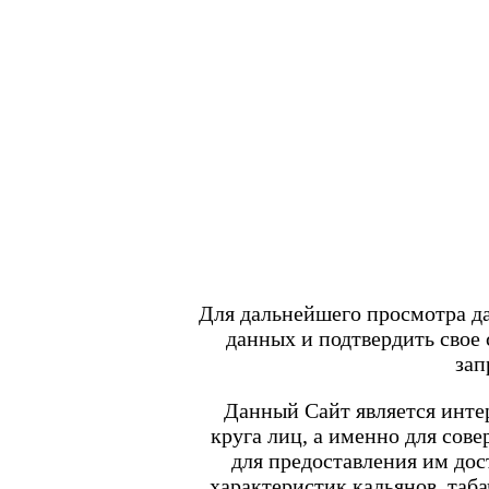
Войти
/
Регистрация
+7 917 666 66 22
По всем вопросам
shop.smokegun@mail.ru
0
Корзина
Каталог товаров
POD-системы
BRUSKO
Для дальнейшего просмотра д
Minican 6 PRO
данных и подтвердить свое
Angry Vape Fury
Angry Vape Fury Max
зап
APX C1
Dabbler
Данный Сайт является интер
Favostix
круга лиц, а именно для сов
Favostix mini
FEELIN
для предоставления им до
FEELIN 2.0
характеристик кальянов, таба