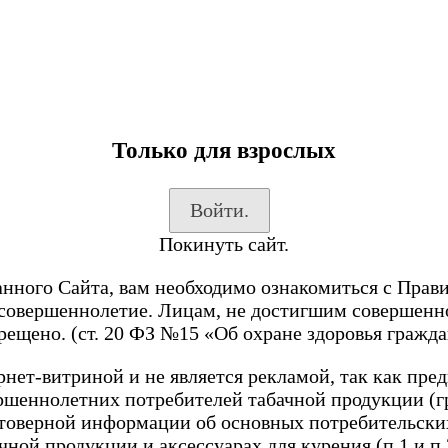
Только для взрослых
Войти.
Покинуть сайт.
анного Сайта, вам необходимо ознакомиться с Прав
 совершеннолетие. Лицам, не достигшим совершенн
рещено. (ст. 20 ФЗ №15 «Об охране здоровья гражда
нет-витриной и не является рекламой, так как пре
ершеннолетних потребителей табачной продукции (г
стоверной информации об основных потребительских
чной продукции и аксессуарах для курения (п.1 и п.