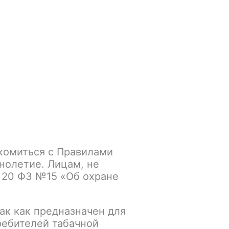
Войти
/
Регистрация
.smokegun@mail.ru
Корзина
Зажигалки
Кальяны
комиться с Правилами
циз Adalya, 50гр
нолетие. Лицам, не
 20 ФЗ №15 «Об охране
ак как предназначен для
К сравнению
В избранное
ребителей табачной