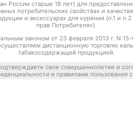
ан России старше 18 лет) для предоставлен
Написать отзыв
вных потребительских свойствах и качеств
дукции и аксессуарах для курения (п.1 и п.2
прав Потребителя»).
альным законом от 23 февраля 2013 г. N 15
осуществляем дистанционную торговлю каль
табакосодержащей продукцией.
подтверждаете свое совершеннолетие и сог
иденциальности и правилами пользования с