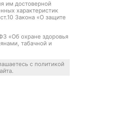
ия им достоверной
енных характеристик
Основной склад:
 ст.10 Закона «О защите
Нет в наличии
Цена недоступна
-ФЗ «Об охране здоровья
янами, табачной и
В корзину
лашаетесь с политикой
айта.
Отзывы