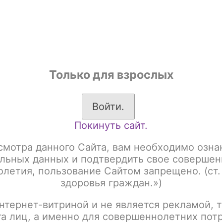
shop
Только для взрослых
ы
Аксессуары для курения
Жевательный табак
Войти.
Покинуть сайт.
циз 50gr
Табак для кальяна акциз Adalya, 50гр Love66 (Лав 66)
смотра данного Сайта, вам необходимо озна
Табак для кальяна ак
льных данных и подтвердить свое совершен
летия, пользование Сайтом запрещено. (ст.
Love66 (Лав 66)
здоровья граждан.»)
нтернет-витриной и не является рекламой, т
Артикул:
tx00011474
га лиц, а именно для совершеннолетних пот