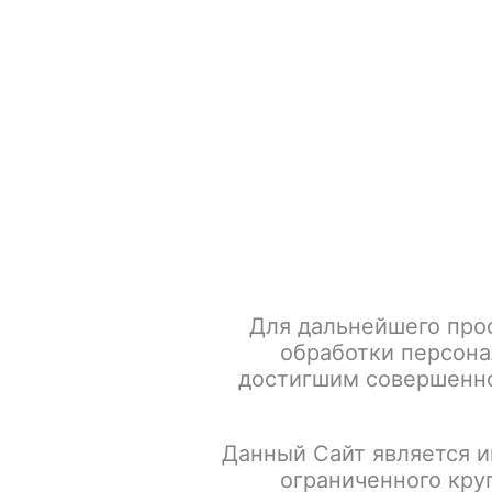
+7 917 666 66 22
По всем вопросам
Каталог товаров
POD-систем
Главная
Табак для кальяна
Adalya Акциз
Adalya Ак
Для дальнейшего про
обработки персона
достигшим совершенно
Данный Сайт является и
ограниченного кру