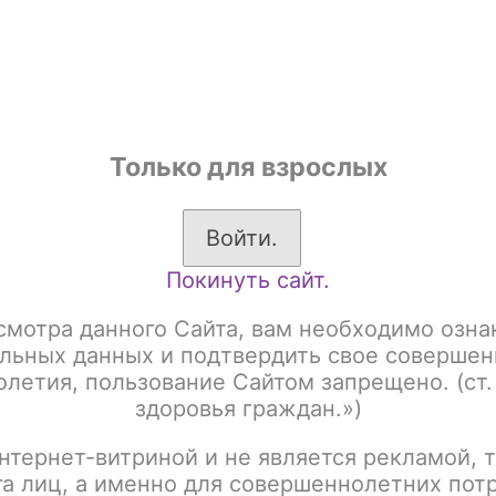
shop
Только для взрослых
ы
Аксессуары для курения
Жевательный табак
Войти.
Покинуть сайт.
 gr Акциз
Burn 20gr Blueberry Mint
смотра данного Сайта, вам необходимо озна
Burn 20gr Blueberry M
льных данных и подтвердить свое совершен
летия, пользование Сайтом запрещено. (ст.
здоровья граждан.»)
Артикул:
tx00012153
нтернет-витриной и не является рекламой, т
Написать отзыв
га лиц, а именно для совершеннолетних пот