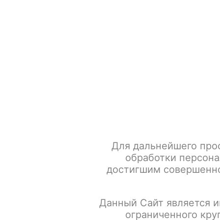
+7 917 666 66 22
По всем вопросам
Каталог товаров
POD-систем
Главная
Табак для кальяна
BlackBurn Акциз
Burn 20
Для дальнейшего про
обработки персона
достигшим совершенно
Данный Сайт является и
ограниченного кру