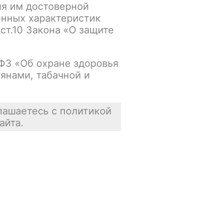
ия им достоверной
Нет в наличии
енных характеристик
 ст.10 Закона «О защите
Цена недоступна
В корзину
-ФЗ «Об охране здоровья
янами, табачной и
лашаетесь с политикой
айта.
Отзывы