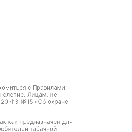
Войти
/
Регистрация
.smokegun@mail.ru
Корзина
Зажигалки
Кальяны
комиться с Правилами
int
нолетие. Лицам, не
 20 ФЗ №15 «Об охране
К сравнению
В избранное
ак как предназначен для
ребителей табачной
Основной склад: