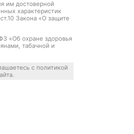
ия им достоверной
Нет в наличии
енных характеристик
 ст.10 Закона «О защите
Цена недоступна
В корзину
-ФЗ «Об охране здоровья
янами, табачной и
лашаетесь с политикой
айта.
Отзывы