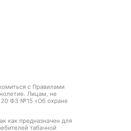
Войти
/
Регистрация
.smokegun@mail.ru
Корзина
Зажигалки
Кальяны
комиться с Правилами
нолетие. Лицам, не
 20 ФЗ №15 «Об охране
К сравнению
В избранное
ак как предназначен для
ребителей табачной
Основной склад: