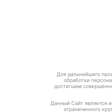
+7 917 666 66 22
По всем вопросам
Каталог товаров
POD-систем
Главная
Табак для кальяна
BlackBurn Акциз
Burn 20
Для дальнейшего про
обработки персона
достигшим совершенно
Данный Сайт является и
ограниченного кру