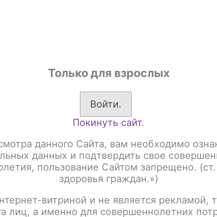
shop
Только для взрослых
ы
Аксессуары для курения
Жевательный табак
Войти.
Покинуть сайт.
 gr Акциз
Burn 20gr Cane Mint
смотра данного Сайта, вам необходимо озна
Burn 20gr Cane Mint
льных данных и подтвердить свое совершен
летия, пользование Сайтом запрещено. (ст.
здоровья граждан.»)
Артикул:
tx00012155
нтернет-витриной и не является рекламой, т
Написать отзыв
га лиц, а именно для совершеннолетних пот