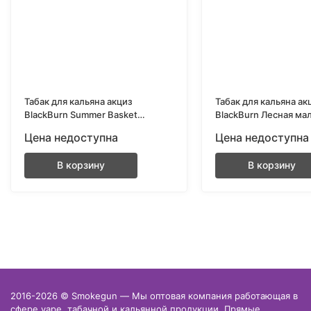
Табак для кальяна акциз
Табак для кальяна ак
BlackBurn Summer Basket
BlackBurn Лесная ма
(Малина, арбуз, апельсин) 25 гр.
(Raspberries) 25 гр.
Цена недоступна
Цена недоступна
В корзину
В корзину
2016-2026 © Smokegun — Мы оптовая компания работающая в
сфере vape, табачной и кальянной продукции. Прямые