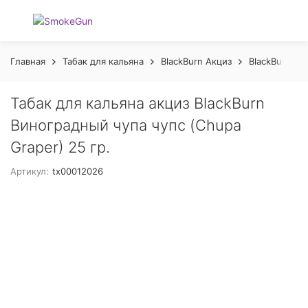
Главная
Табак для кальяна
BlackBurn Акциз
BlackBurn 25
Табак для кальяна акциз BlackBurn
Виноградный чупа чупс (Chupa
Graper) 25 гр.
Артикул:
tx00012026