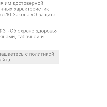
ия им достоверной
Нет в наличии
енных характеристик
 ст.10 Закона «О защите
Цена недоступна
В корзину
-ФЗ «Об охране здоровья
янами, табачной и
лашаетесь с политикой
айта.
Отзывы