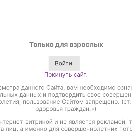
shop
Только для взрослых
ы
Аксессуары для курения
Жевательный табак
Войти.
Покинуть сайт.
Земля 40 гр Акциз
Element Земля Кола (Cola) 40 гр Акциз
смотра данного Сайта, вам необходимо озна
Element Земля Кола (
льных данных и подтвердить свое совершен
летия, пользование Сайтом запрещено. (ст.
здоровья граждан.»)
Артикул:
tx00013912
нтернет-витриной и не является рекламой, т
Написать отзыв
га лиц, а именно для совершеннолетних пот