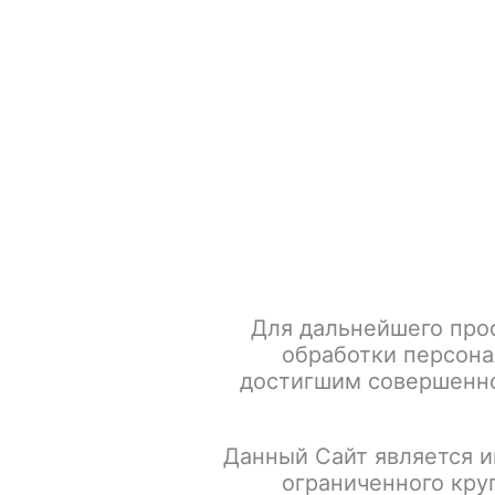
+7 917 666 66 22
По всем вопросам
Каталог товаров
POD-систем
Главная
Табак для кальяна
Element Акциз
Element 
Для дальнейшего про
обработки персона
достигшим совершенно
Данный Сайт является и
ограниченного кру