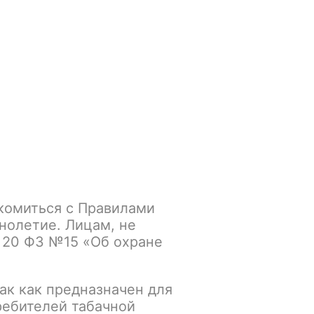
Войти
/
Регистрация
.smokegun@mail.ru
Корзина
Зажигалки
Кальяны
комиться с Правилами
Cola) 40 гр Акциз
нолетие. Лицам, не
 20 ФЗ №15 «Об охране
К сравнению
В избранное
ак как предназначен для
ребителей табачной
Основной склад: