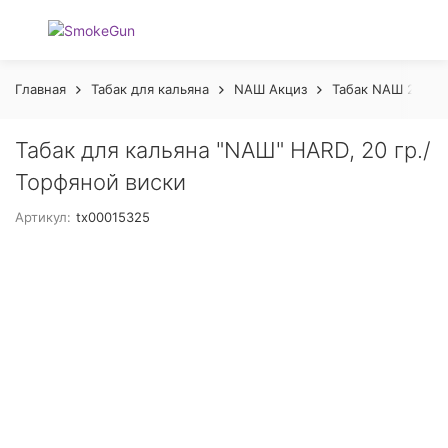
Главная
Табак для кальяна
NАШ Акциз
Табак NАШ 20гр 
Табак для кальяна "NAШ" HARD, 20 гр./
Торфяной виски
Артикул:
tx00015325