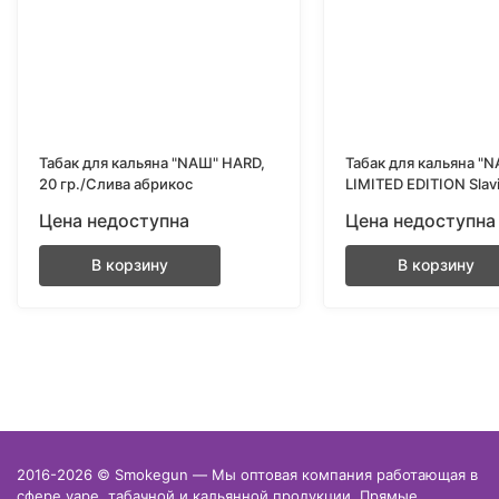
Табак для кальяна "NAШ" HARD,
Табак для кальяна "
20 гр./Слива абрикос
LIMITED EDITION Slavi
HARD, 20 гр./Квас
Цена недоступна
Цена недоступна
В корзину
В корзину
2016-2026 © Smokegun — Мы оптовая компания работающая в
сфере vape, табачной и кальянной продукции. Прямые