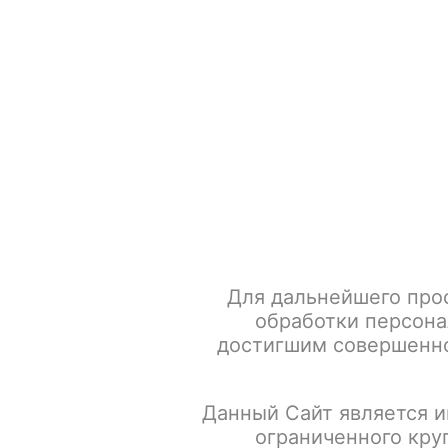
+7 917 666 66 22
По всем вопросам
Каталог товаров
POD-систем
Главная
Зажигалки
Зажигалка 905 автомобили (Турб
Для дальнейшего про
обработки персона
достигшим совершенно
Данный Сайт является и
ограниченного кру