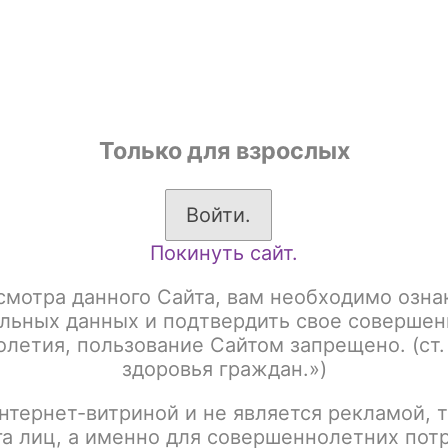
shop
Только для взрослых
ы
Аксессуары для курения
Жевательный табак
Войти.
Покинуть сайт.
о)
смотра данного Сайта, вам необходимо озна
Зажигалка 905 автом
льных данных и подтвердить свое совершен
летия, пользование Сайтом запрещено. (ст.
здоровья граждан.»)
Артикул:
tx00017631
нтернет-витриной и не является рекламой, т
Написать отзыв
га лиц, а именно для совершеннолетних пот