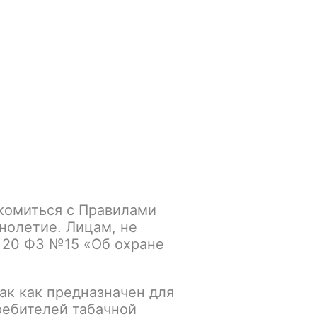
Войти
/
Регистрация
.smokegun@mail.ru
Корзина
Зажигалки
Кальяны
комиться с Правилами
обили (Турбо)
нолетие. Лицам, не
 20 ФЗ №15 «Об охране
К сравнению
В избранное
ак как предназначен для
ребителей табачной
Основной склад: