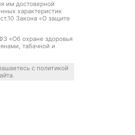
ия им достоверной
В наличии
енных характеристик
 ст.10 Закона «О защите
Цена недоступна
В корзину
-ФЗ «Об охране здоровья
янами, табачной и
лашаетесь с политикой
айта.
Отзывы