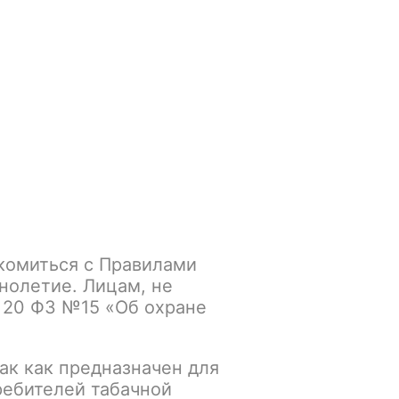
Войти
/
Регистрация
.smokegun@mail.ru
Корзина
Зажигалки
Кальяны
 Ананас малина STRONG
комиться с Правилами
SPOT Ананас малина
нолетие. Лицам, не
 20 ФЗ №15 «Об охране
ак как предназначен для
К сравнению
В избранное
ребителей табачной