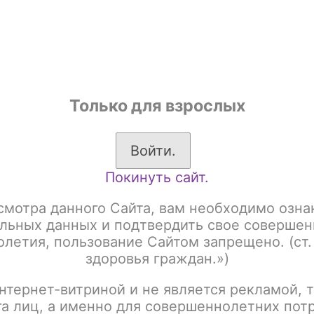
shop
Только для взрослых
ы
Аксессуары для курения
Жевательный табак
Войти.
Покинуть сайт.
Злая монашка х HOTSPOT
STRONG
Злая монашка х HOTSPOT
смотра данного Сайта, вам необходимо озна
Злая монашка х HOT
льных данных и подтвердить свое совершен
летия, пользование Сайтом запрещено. (ст.
STRONG
здоровья граждан.»)
нтернет-витриной и не является рекламой, т
Артикул:
tx00006021
га лиц, а именно для совершеннолетних пот