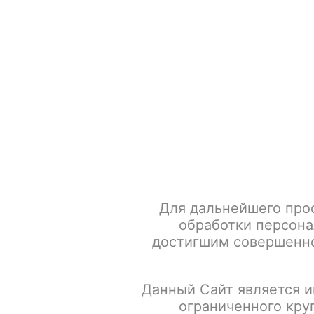
+7 917 666 66 22
По всем вопросам
Каталог товаров
POD-систем
Главная
Жидкости для POD систем
Злая Монашка
Для дальнейшего про
обработки персона
достигшим совершенно
Данный Сайт является и
ограниченного кру