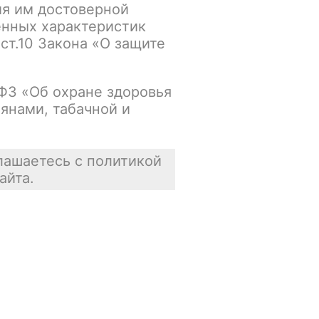
ия им достоверной
енных характеристик
Основной склад:
 ст.10 Закона «О защите
Осталась 1 шт.
Цена недоступна
-ФЗ «Об охране здоровья
янами, табачной и
В корзину
лашаетесь с политикой
айта.
Отзывы