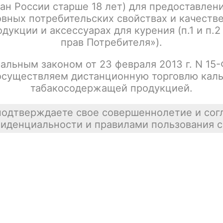
ан России старше 18 лет) для предоставлен
Написать отзыв
вных потребительских свойствах и качеств
дукции и аксессуарах для курения (п.1 и п.2
прав Потребителя»).
альным законом от 23 февраля 2013 г. N 15
осуществляем дистанционную торговлю каль
табакосодержащей продукцией.
подтверждаете свое совершеннолетие и сог
иденциальности и правилами пользования с