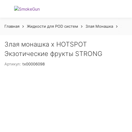
Главная
Жидкости для POD систем
Злая Монашка
Злая 
Злая монашка х HOTSPOT
Экзотические фрукты STRONG
Артикул:
tx00006098