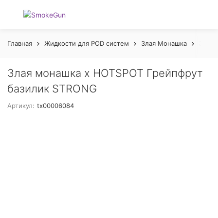
Главная
Жидкости для POD систем
Злая Монашка
Злая 
Злая монашка х HOTSPOT Грейпфрут
базилик STRONG
Артикул:
tx00006084