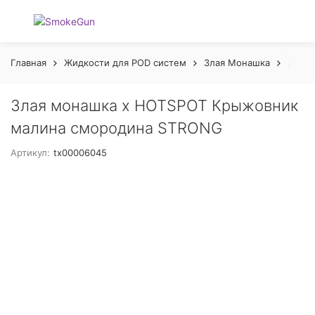
Главная
Жидкости для POD систем
Злая Монашка
Злая 
Злая монашка х HOTSPOT Крыжовник
малина смородина STRONG
Артикул:
tx00006045