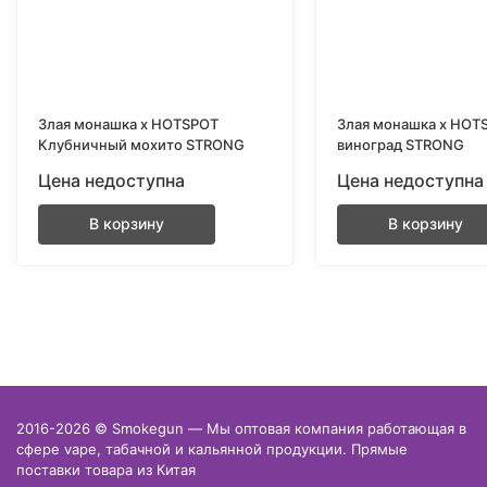
Злая монашка х HOTSPOT
Злая монашка х HOT
Клубничный мохито STRONG
виноград STRONG
Цена недоступна
Цена недоступна
В корзину
В корзину
2016-2026 © Smokegun — Мы оптовая компания работающая в
сфере vape, табачной и кальянной продукции. Прямые
поставки товара из Китая