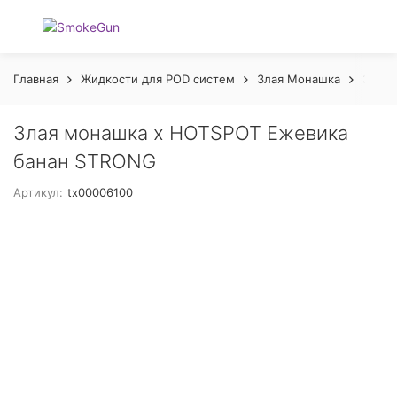
Главная
Жидкости для POD систем
Злая Монашка
Злая 
Злая монашка х HOTSPOT Ежевика
банан STRONG
Артикул:
tx00006100