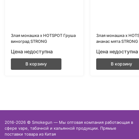
Злая монашка х HOTSPOT Груша
Злая монашка х HOT
виноград STRONG
ананас мята STRONG
Цена недоступна
Цена недоступна
В корзину
В корзину
2016-2026 © Smokegun — Мы оптовая компания работающая в
сфере vape, табачной и кальянной продукции. Прямые
поставки товара из Китая