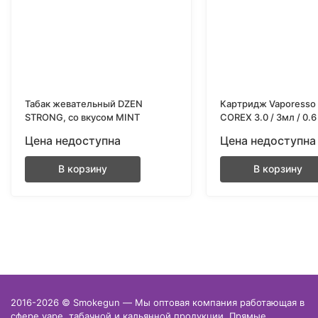
Табак жевательный DZEN
Картридж Vaporesso 
STRONG, со вкусом MINT
COREX 3.0 / 3мл / 0.6
уп
Цена недоступна
Цена недоступна
В корзину
В корзину
2016-2026 © Smokegun — Мы оптовая компания работающая в
сфере vape, табачной и кальянной продукции. Прямые