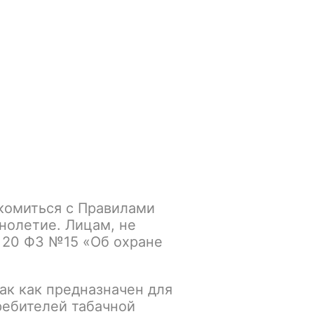
Войти
/
Регистрация
.smokegun@mail.ru
Корзина
Зажигалки
Кальяны
комиться с Правилами
SWAG Premium Strong,
нолетие. Лицам, не
 20 ФЗ №15 «Об охране
ак как предназначен для
К сравнению
В избранное
ребителей табачной