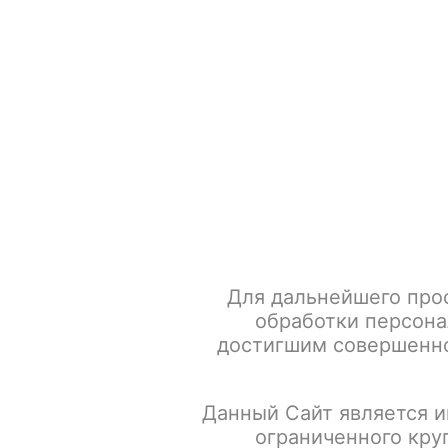
+7 917 666 66 22
По всем вопросам
Каталог товаров
POD-систем
Главная
Жевательный табак
SWAG
Табак жеватель
Для дальнейшего про
обработки персона
достигшим совершенно
Данный Сайт является и
ограниченного кру