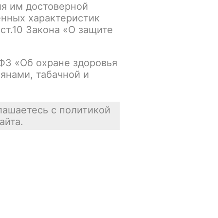
ия им достоверной
енных характеристик
Основной склад:
 ст.10 Закона «О защите
Нет в наличии
Цена недоступна
-ФЗ «Об охране здоровья
янами, табачной и
В корзину
лашаетесь с политикой
айта.
Отзывы