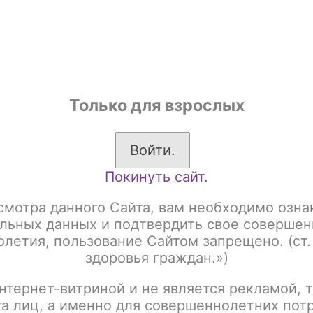
shop
Только для взрослых
ы
Аксессуары для курения
Жевательный табак
Войти.
Покинуть сайт.
ный SWAG Premium Strong, Кофе 10гр
смотра данного Сайта, вам необходимо озна
Табак жевательный 
льных данных и подтвердить свое совершен
летия, пользование Сайтом запрещено. (ст.
Кофе 10гр
здоровья граждан.»)
нтернет-витриной и не является рекламой, т
Артикул:
tx00001722
га лиц, а именно для совершеннолетних пот