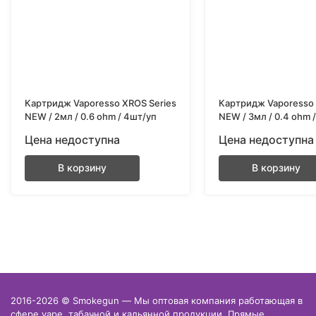
Картридж Vaporesso XROS Series
Картридж Vaporesso 
NEW / 2мл / 0.6 ohm / 4шт/уп
NEW / 3мл / 0.4 ohm 
Цена недоступна
Цена недоступна
В корзину
В корзину
2016-2026 © Smokegun — Мы оптовая компания работающая в
сфере vape, табачной и кальянной продукции. Прямые