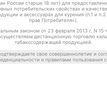
ан России старше 18 лет) для предоставлен
Написать отзыв
вных потребительских свойствах и качеств
дукции и аксессуарах для курения (п.1 и п.2
прав Потребителя»).
альным законом от 23 февраля 2013 г. N 15
осуществляем дистанционную торговлю каль
табакосодержащей продукцией.
подтверждаете свое совершеннолетие и сог
иденциальности и правилами пользования с