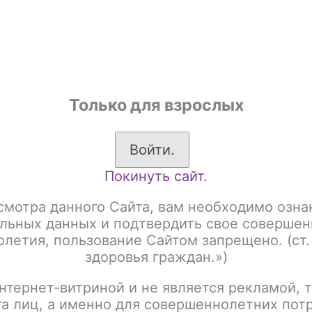
shop
Только для взрослых
ы
Аксессуары для курения
Жевательный табак
Войти.
Покинуть сайт.
триджи
Картридж Brusko Minican 5, 0.8 Ом / 3.0 мл. / 1шт/уп
смотра данного Сайта, вам необходимо озна
Картридж Brusko Minic
льных данных и подтвердить свое совершен
летия, пользование Сайтом запрещено. (ст.
/ 1шт/уп
здоровья граждан.»)
нтернет-витриной и не является рекламой, т
Артикул:
tx00000552
га лиц, а именно для совершеннолетних пот