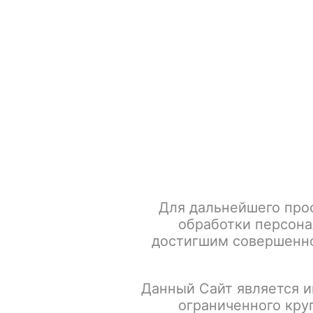
+7 917 666 66 22
По всем вопросам
Каталог товаров
POD-систем
Главная
POD-системы
BRUSKO
Испарители и кар
Для дальнейшего про
обработки персона
достигшим совершенно
Данный Сайт является и
ограниченного кру