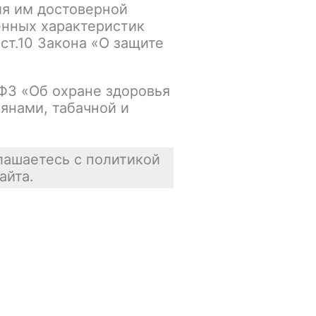
ия им достоверной
енных характеристик
Основной склад:
 ст.10 Закона «О защите
Нет в наличии
Цена недоступна
-ФЗ «Об охране здоровья
янами, табачной и
В корзину
лашаетесь с политикой
айта.
Отзывы