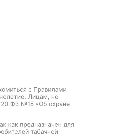
Войти
/
Регистрация
.smokegun@mail.ru
Корзина
Зажигалки
Кальяны
комиться с Правилами
an 5, 0.8 Ом / 3.0 мл.
нолетие. Лицам, не
 20 ФЗ №15 «Об охране
ак как предназначен для
К сравнению
В избранное
ребителей табачной