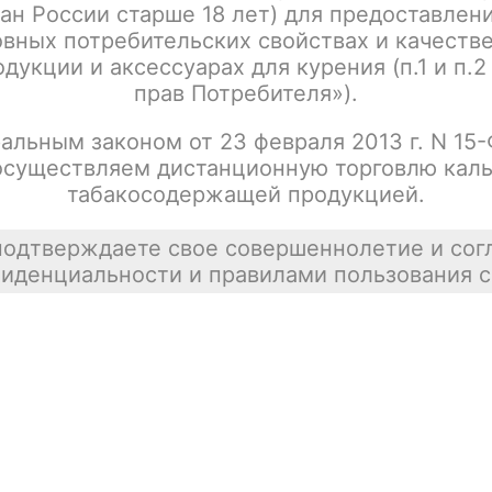
ан России старше 18 лет) для предоставлен
Написать отзыв
вных потребительских свойствах и качеств
дукции и аксессуарах для курения (п.1 и п.2
прав Потребителя»).
альным законом от 23 февраля 2013 г. N 15
осуществляем дистанционную торговлю каль
табакосодержащей продукцией.
подтверждаете свое совершеннолетие и сог
иденциальности и правилами пользования с
тесь.