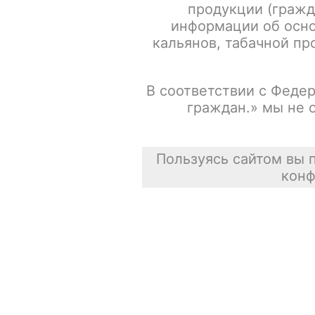
продукции (гражд
информации об осно
кальянов, табачной про
В соответствии с Федер
граждан.» мы не 
Пользуясь сайтом вы 
конф
Описание
Для получения информации, пожалуйста зарегистрируй