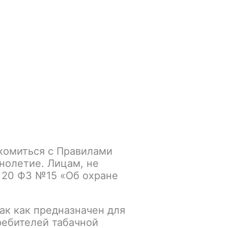
Войти
/
Регистрация
.smokegun@mail.ru
Корзина
Зажигалки
Кальяны
комиться с Правилами
Aegis Boost 2) / POD
нолетие. Лицам, не
 20 ФЗ №15 «Об охране
lue
ак как предназначен для
К сравнению
В избранное
ребителей табачной