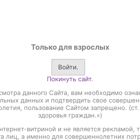
shop
Только для взрослых
ы
Аксессуары для курения
Жевательный табак
Войти.
Покинуть сайт.
ekvape Aegis B60 (Aegis Boost 2) / POD Kit 2000 mAh / Mint Blue
смотра данного Сайта, вам необходимо озна
Geekvape Aegis B60 (
льных данных и подтвердить свое совершен
летия, пользование Сайтом запрещено. (ст.
Kit 2000 mAh / Mint B
здоровья граждан.»)
нтернет-витриной и не является рекламой, т
Артикул:
tx00000619
га лиц, а именно для совершеннолетних пот