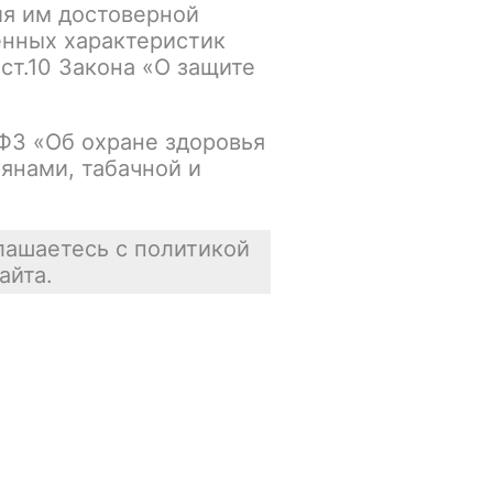
ия им достоверной
енных характеристик
Основной склад:
 ст.10 Закона «О защите
Нет в наличии
Цена недоступна
-ФЗ «Об охране здоровья
янами, табачной и
В корзину
лашаетесь с политикой
айта.
Отзывы