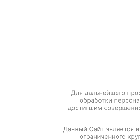
+7 917 666 66 22
По всем вопросам
Каталог товаров
POD-систем
Главная
POD-системы
GEEK VAPE
Aegis B60
Ge
Для дальнейшего про
обработки персона
достигшим совершенно
Данный Сайт является и
ограниченного кру