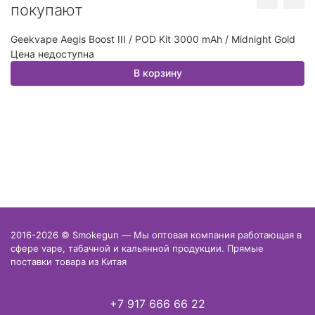
покупают
Geekvape Aegis Boost III / POD Kit 3000 mAh / Midnight Gold
Ка
Цена недоступна
у
Ц
В корзину
2016-2026 © Smokegun — Мы оптовая компания работающая в
сфере vape, табачной и кальянной продукции. Прямые
поставки товара из Китая
+7 917 666 66 22