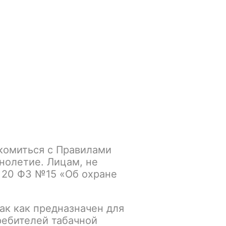
Войти
/
Регистрация
.smokegun@mail.ru
Корзина
Зажигалки
Кальяны
 2шт/уп
комиться с Правилами
(Aegis Nano 2) / 0.6
нолетие. Лицам, не
 20 ФЗ №15 «Об охране
ак как предназначен для
К сравнению
В избранное
ребителей табачной