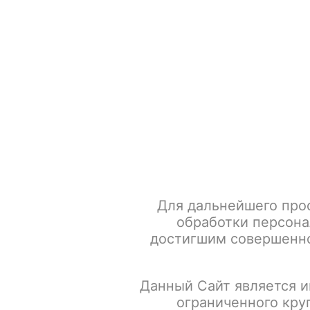
+7 917 666 66 22
По всем вопросам
Каталог товаров
POD-систем
Главная
POD-системы
GEEK VAPE
Испарители и к
Для дальнейшего про
обработки персона
достигшим совершенно
Данный Сайт является и
ограниченного кру