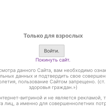
shop
Только для взрослых
ы
Аксессуары для курения
Жевательный табак
Войти.
Покинуть сайт.
артриджи
Картридж Geekvape N (Aegis Nano 2) / 0.6 ohm / 2 мл /
смотра данного Сайта, вам необходимо озна
Картридж Geekvape N 
льных данных и подтвердить свое совершен
летия, пользование Сайтом запрещено. (ст.
ohm / 2 мл / 2шт/уп
здоровья граждан.»)
нтернет-витриной и не является рекламой, т
Артикул:
tx00000767
га лиц, а именно для совершеннолетних пот