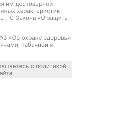
ия им достоверной
енных характеристик
Основной склад:
 ст.10 Закона «О защите
В наличии
Цена недоступна
-ФЗ «Об охране здоровья
янами, табачной и
В корзину
лашаетесь с политикой
айта.
Отзывы