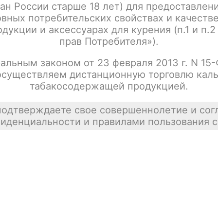
ан России старше 18 лет) для предоставлен
Написать отзыв
вных потребительских свойствах и качеств
дукции и аксессуарах для курения (п.1 и п.2
прав Потребителя»).
альным законом от 23 февраля 2013 г. N 15
осуществляем дистанционную торговлю каль
табакосодержащей продукцией.
подтверждаете свое совершеннолетие и сог
иденциальности и правилами пользования с