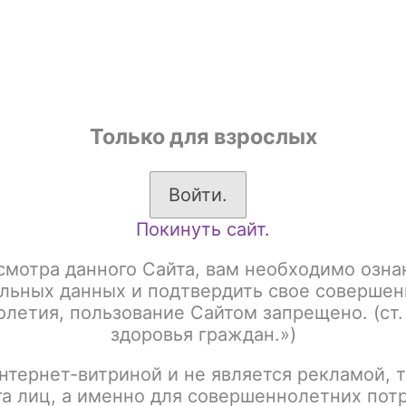
shop
Только для взрослых
ы
Аксессуары для курения
Жевательный табак
Войти.
Покинуть сайт.
Rincoe Jellybox MANTO NANO PRO / Pod Kit 1000mAh / Sakura Pink
смотра данного Сайта, вам необходимо озна
Rincoe Jellybox MAN
льных данных и подтвердить свое совершен
летия, пользование Сайтом запрещено. (ст.
1000mAh / Sakura Pin
здоровья граждан.»)
нтернет-витриной и не является рекламой, т
Артикул:
tx00000862
га лиц, а именно для совершеннолетних пот