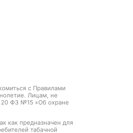
Войти
/
Регистрация
.smokegun@mail.ru
Корзина
Зажигалки
Кальяны
комиться с Правилами
TO NANO PRO / Pod Kit
нолетие. Лицам, не
 20 ФЗ №15 «Об охране
k
ак как предназначен для
К сравнению
В избранное
ребителей табачной