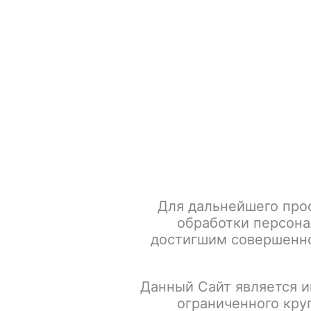
+7 917 666 66 22
По всем вопросам
Каталог товаров
POD-систем
Главная
POD-системы
RINCOE
MANTO NANO PRO
Для дальнейшего про
обработки персона
достигшим совершенно
Данный Сайт является и
ограниченного кру