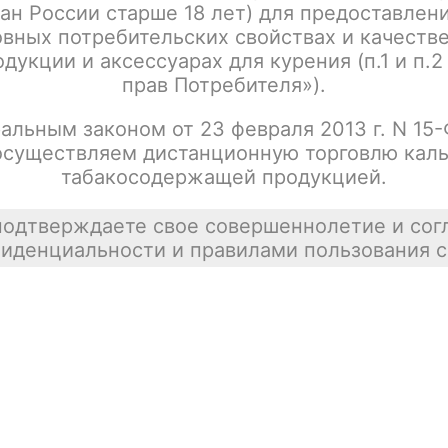
ан России старше 18 лет) для предоставлен
Написать отзыв
вных потребительских свойствах и качеств
дукции и аксессуарах для курения (п.1 и п.2
прав Потребителя»).
альным законом от 23 февраля 2013 г. N 15
осуществляем дистанционную торговлю каль
табакосодержащей продукцией.
подтверждаете свое совершеннолетие и сог
иденциальности и правилами пользования с