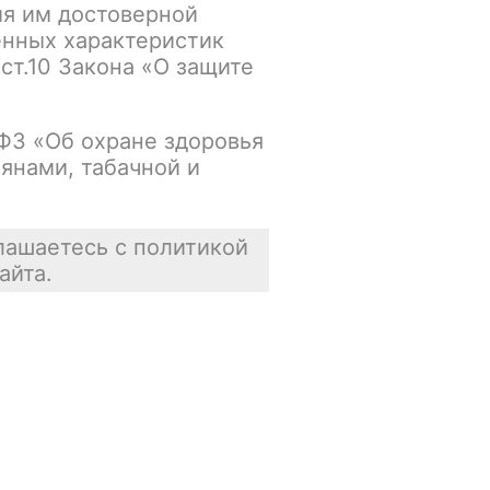
ия им достоверной
енных характеристик
Основной склад:
 ст.10 Закона «О защите
В наличии
Цена недоступна
-ФЗ «Об охране здоровья
янами, табачной и
В корзину
лашаетесь с политикой
айта.
Отзывы