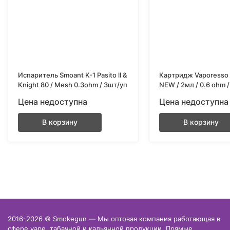
Испаритель Smoant K-1 Pasito ll &
Картридж Vaporesso 
Knight 80 / Mesh 0.3ohm / 3шт/уп
NEW / 2мл / 0.6 ohm 
Цена недоступна
Цена недоступна
В корзину
В корзину
2016-2026 © Smokegun — Мы оптовая компания работающая в
сфере vape, табачной и кальянной продукции. Прямые