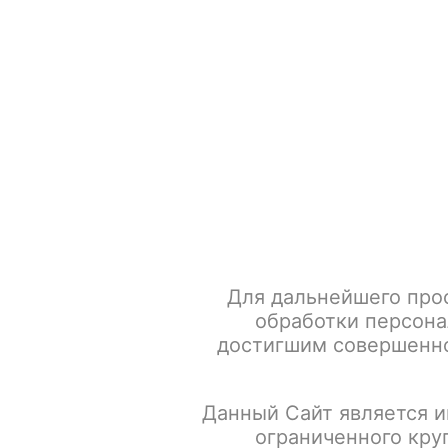
+7 917 666 66 22
По всем вопросам
Каталог товаров
POD-систем
Главная
POD-системы
VAPORESSO
XROS 5
Vapo
Для дальнейшего про
обработки персона
достигшим совершенно
Данный Сайт является и
ограниченного кру