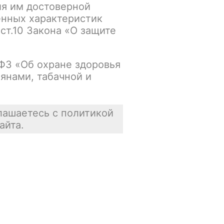
ия им достоверной
енных характеристик
Основной склад:
 ст.10 Закона «О защите
Нет в наличии
Цена недоступна
-ФЗ «Об охране здоровья
янами, табачной и
В корзину
лашаетесь с политикой
айта.
Отзывы