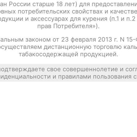
ан России старше 18 лет) для предоставлен
Написать отзыв
вных потребительских свойствах и качеств
дукции и аксессуарах для курения (п.1 и п.2
прав Потребителя»).
альным законом от 23 февраля 2013 г. N 15
осуществляем дистанционную торговлю каль
табакосодержащей продукцией.
подтверждаете свое совершеннолетие и сог
иденциальности и правилами пользования с