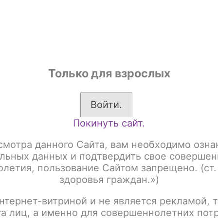
shop
Только для взрослых
ы
Аксессуары для курения
Жевательный табак
Войти.
Покинуть сайт.
resso XROS 5 / Pod Kit 1500mAh / Cosmic Black
смотра данного Сайта, вам необходимо озна
Vaporesso XROS 5 / P
льных данных и подтвердить свое совершен
летия, пользование Сайтом запрещено. (ст.
Cosmic Black
здоровья граждан.»)
нтернет-витриной и не является рекламой, т
Артикул:
tx00001172
га лиц, а именно для совершеннолетних пот