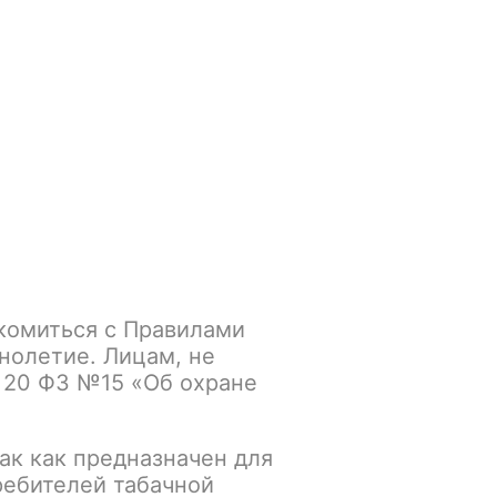
Войти
/
Регистрация
.smokegun@mail.ru
Корзина
Зажигалки
Кальяны
комиться с Правилами
od Kit 1500mAh /
нолетие. Лицам, не
 20 ФЗ №15 «Об охране
ак как предназначен для
К сравнению
В избранное
ребителей табачной